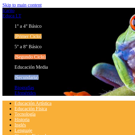
Skip to main content
Icarito
Educa LT
1° a 4° Básico
(Primer Ciclo)
5° a 8° Básico
(Segundo Ciclo)
Educación Media
(Secundaria)
Biografías
Efemérides
Educación Artística
Educación Física
Tecnología
Historia
Inglés
Lenguaje