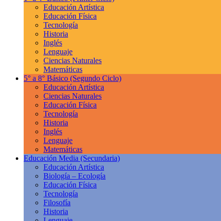
Educación Artística
Educación Física
Tecnología
Historia
Inglés
Lenguaje
Ciencias Naturales
Matemáticas
5° a 8° Básico
(Segundo Ciclo)
Educación Artística
Ciencias Naturales
Educación Física
Tecnología
Historia
Inglés
Lenguaje
Matemáticas
Educación Media
(Secundaria)
Educación Artística
Biología – Ecología
Educación Física
Tecnología
Filosofía
Historia
Lenguaje