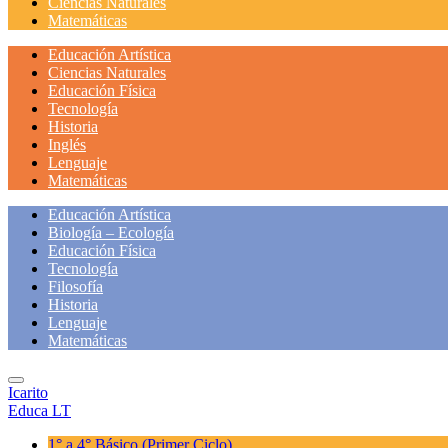
Ciencias Naturales
Matemáticas
Educación Artística
Ciencias Naturales
Educación Física
Tecnología
Historia
Inglés
Lenguaje
Matemáticas
Educación Artística
Biología – Ecología
Educación Física
Tecnología
Filosofía
Historia
Lenguaje
Matemáticas
Icarito
Educa LT
1° a 4° Básico
(Primer Ciclo)