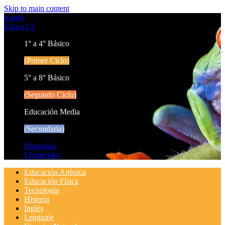
Skip to main content
Icarito
Educa LT
1° a 4° Básico
(Primer Ciclo)
5° a 8° Básico
(Segundo Ciclo)
Educación Media
(Secundaria)
Biografías
Efemérides
Educación Artística
Educación Física
Tecnología
Historia
Inglés
Lenguaje