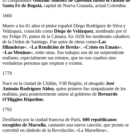
El conquistador
Gonzalo Jiménez de Quesada
fundó la ciudad de
Santa Fe de Bogotá
, capital de Nueva Granada, actual Colombia.
1660
Muere a los 61 años el pintor español Diego Rodríguez de Silva y
Velázquez, conocido como
Diego de Velázquez
, nombrado por el
rey Felipe IV, pintor de la Cámara. En 1658 fue nombrado caballero
de la Orden de Santiago. Fue autor de obras como»
Las
Hilanderas
«, «
La Rendición de Breda
«, «
Cristo en Emaús
«,
«
Las Meninas
«, entre otras. Sus trabajos son de un sorprendente
realismo, especialmente sus retratos, que no son cuadros sino
verdaderas personas que respiran y existen.
1779
Nace en la ciudad de Chillán, VIII Región, el abogado
José
Antonio Rodríguez Aldea
, quien primero fue simpatizante de los
realistas, para posteriormente unirse al gobierno de
Bernardo
O’Higgins Riquelme.
1792
Desfilaron por la ciudad francesa de París,
600 republicanos
escogidos de Marsella
, cantando una nueva canción, que pronto se
convirtió en símbolo de la Revolución: «La Marsellesa»,