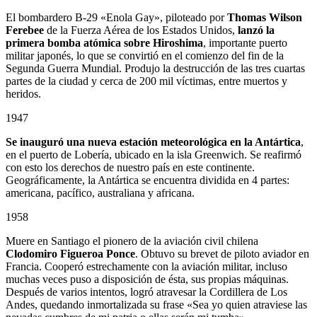
El bombardero B-29 «Enola Gay», piloteado por
Thomas Wilson
Ferebee
de la Fuerza Aérea de los Estados Unidos,
lanzó la
primera bomba atómica sobre Hiroshima
, importante puerto
militar japonés, lo que se convirtió en el comienzo del fin de la
Segunda Guerra Mundial. Produjo la destrucción de las tres cuartas
partes de la ciudad y cerca de 200 mil víctimas, entre muertos y
heridos.
1947
Se inauguró una nueva estación meteorológica en la Antártica
,
en el puerto de Lobería, ubicado en la isla Greenwich. Se reafirmó
con esto los derechos de nuestro país en este continente.
Geográficamente, la Antártica se encuentra dividida en 4 partes:
americana, pacífico, australiana y africana.
1958
Muere en Santiago el pionero de la aviación civil chilena
Clodomiro Figueroa Ponce
. Obtuvo su brevet de piloto aviador en
Francia. Cooperó estrechamente con la aviación militar, incluso
muchas veces puso a disposición de ésta, sus propias máquinas.
Después de varios intentos, logró atravesar la Cordillera de Los
Andes, quedando inmortalizada su frase «Sea yo quien atraviese las