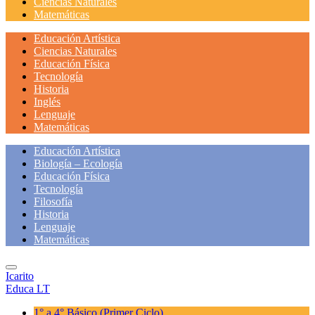
Ciencias Naturales
Matemáticas
Educación Artística
Ciencias Naturales
Educación Física
Tecnología
Historia
Inglés
Lenguaje
Matemáticas
Educación Artística
Biología – Ecología
Educación Física
Tecnología
Filosofía
Historia
Lenguaje
Matemáticas
Icarito
Educa LT
1° a 4° Básico
(Primer Ciclo)