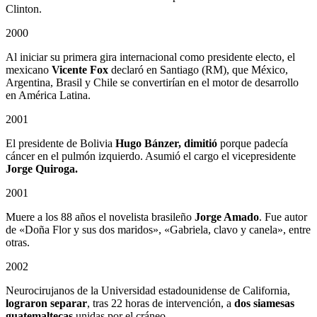
Clinton.
2000
Al iniciar su primera gira internacional como presidente electo, el
mexicano
Vicente Fox
declaró en Santiago (RM), que México,
Argentina, Brasil y Chile se convertirían en el motor de desarrollo
en América Latina.
2001
El presidente de Bolivia
Hugo Bánzer, dimitió
porque padecía
cáncer en el pulmón izquierdo. Asumió el cargo el vicepresidente
Jorge Quiroga.
2001
Muere a los 88 años el novelista brasileño
Jorge Amado
. Fue autor
de «Doña Flor y sus dos maridos», «Gabriela, clavo y canela», entre
otras.
2002
Neurocirujanos de la Universidad estadounidense de California,
lograron separar
, tras 22 horas de intervención, a
dos siamesas
guatemaltecas
unidas por el cráneo.