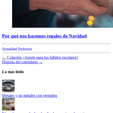
Por qué nos hacemos regalos de Navidad
Actualidad
Profesores
←
Colación ¿Aporte para los hábitos escolares?
Historia del calendario
→
Lo más leído
Metales y no metales con ejemplos