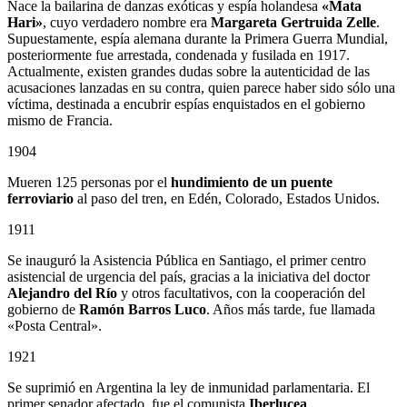
Nace la bailarina de danzas exóticas y espía holandesa
«Mata
Hari»
, cuyo verdadero nombre era
Margareta Gertruida Zelle
.
Supuestamente, espía alemana durante la Primera Guerra Mundial,
posteriormente fue arrestada, condenada y fusilada en 1917.
Actualmente, existen grandes dudas sobre la autenticidad de las
acusaciones lanzadas en su contra, quien parece haber sido sólo una
víctima, destinada a encubrir espías enquistados en el gobierno
mismo de Francia.
1904
Mueren 125 personas por el
hundimiento de un puente
ferroviario
al paso del tren, en Edén, Colorado, Estados Unidos.
1911
Se inauguró la Asistencia Pública en Santiago, el primer centro
asistencial de urgencia del país, gracias a la iniciativa del doctor
Alejandro del Río
y otros facultativos, con la cooperación del
gobierno de
Ramón Barros Luco
. Años más tarde, fue llamada
«Posta Central».
1921
Se suprimió en Argentina la ley de inmunidad parlamentaria. El
primer senador afectado, fue el comunista
Iberlucea
.