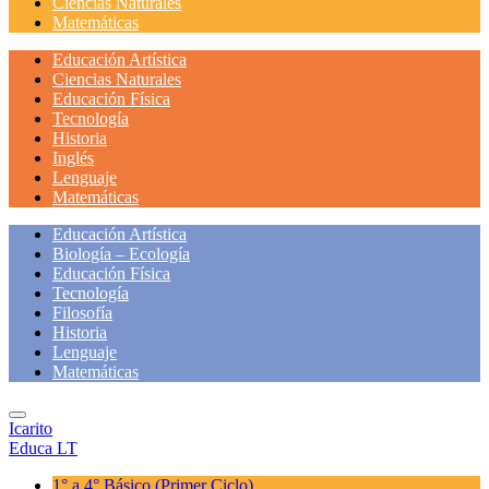
Ciencias Naturales
Matemáticas
Educación Artística
Ciencias Naturales
Educación Física
Tecnología
Historia
Inglés
Lenguaje
Matemáticas
Educación Artística
Biología – Ecología
Educación Física
Tecnología
Filosofía
Historia
Lenguaje
Matemáticas
Icarito
Educa LT
1° a 4° Básico
(Primer Ciclo)