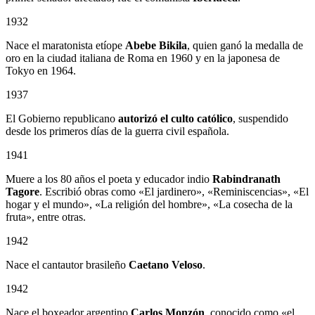
1932
Nace el maratonista etíope
Abebe Bikila
, quien ganó la medalla de
oro en la ciudad italiana de Roma en 1960 y en la japonesa de
Tokyo en 1964.
1937
El Gobierno republicano
autorizó el culto católico
, suspendido
desde los primeros días de la guerra civil española.
1941
Muere a los 80 años el poeta y educador indio
Rabindranath
Tagore
. Escribió obras como «El jardinero», «Reminiscencias», «El
hogar y el mundo», «La religión del hombre», «La cosecha de la
fruta», entre otras.
1942
Nace el cantautor brasileño
Caetano Veloso
.
1942
Nace el boxeador argentino
Carlos Monzón
, conocido como «el