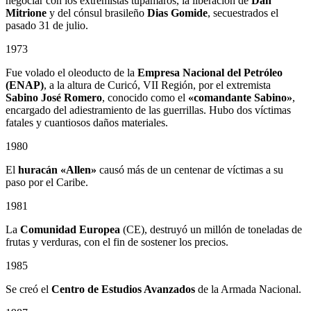
negociar con los extremistas tupamaros, la liberación de
Dan
Mitrione
y del cónsul brasileño
Dias Gomide
, secuestrados el
pasado 31 de julio.
1973
Fue volado el oleoducto de la
Empresa Nacional del Petróleo
(ENAP)
, a la altura de Curicó, VII Región, por el extremista
Sabino
José Romero
, conocido como el
«comandante Sabino»
,
encargado del adiestramiento de las guerrillas. Hubo dos víctimas
fatales y cuantiosos daños materiales.
1980
El
huracán «Allen»
causó más de un centenar de víctimas a su
paso por el Caribe.
1981
La
Comunidad Europea
(CE), destruyó un millón de toneladas de
frutas y verduras, con el fin de sostener los precios.
1985
Se creó el
Centro de Estudios Avanzados
de la Armada Nacional.