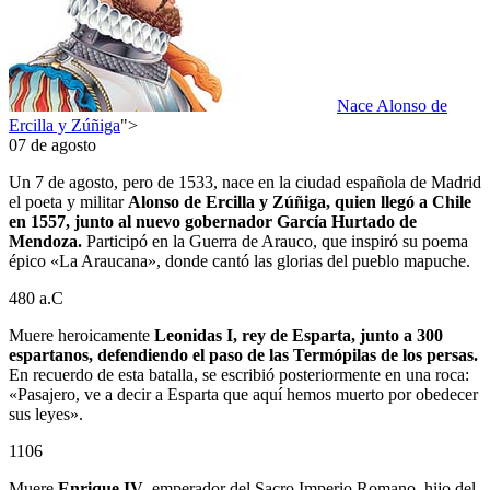
Nace Alonso de
Ercilla y Zúñiga
">
07 de agosto
Un 7 de agosto, pero de 1533, nace en la ciudad española de Madrid
el poeta y militar
Alonso de Ercilla y Zúñiga, quien llegó a Chile
en 1557, junto al nuevo gobernador García Hurtado de
Mendoza.
Participó en la Guerra de Arauco, que inspiró su poema
épico «La Araucana», donde cantó las glorias del pueblo mapuche.
480 a.C
Muere heroicamente
Leonidas I, rey de Esparta, junto a 300
espartanos, defendiendo el paso de las Termópilas de los persas.
En recuerdo de esta batalla, se escribió posteriormente en una roca:
«Pasajero, ve a decir a Esparta que aquí hemos muerto por obedecer
sus leyes».
1106
Muere
Enrique IV
, emperador del Sacro Imperio Romano, hijo del