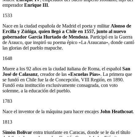
emperador
Enrique III
.
1533
Nace en la ciudad española de Madrid el poeta y militar
Alonso de
Ercilla y Zúñiga
,
quien llegó a Chile en 1557, junto al nuevo
gobernador
García Hurtado de Mendoza
. Participó en la Guerra
de Arauco, que inspiró su poema épico «La Araucana», donde cantó
las glorias del pueblo mapuche.
1648
Muere a los 92 años en la ciudad italiana de Roma, el español
San
José de Calasanz
, creador de las
«Escuelas Pías»
. La primera que
se fundó en Chile fue la de Concepción, VIII Región, en 1890.
Fundó esta institución exclusivamente consagrada, con voto
solemne, a la educación del pueblo.
1783
Nace el inventor de la máquina para hacer encajes
John Heathcoat
.
1813
Simón Bolívar
entra triunfante en Caracas, donde se le da el título