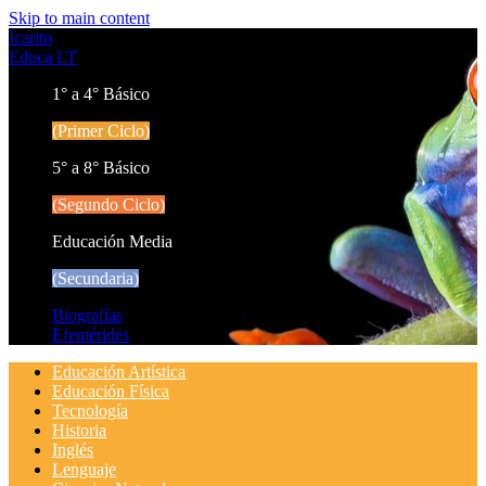
Skip to main content
Icarito
Educa LT
1° a 4° Básico
(Primer Ciclo)
5° a 8° Básico
(Segundo Ciclo)
Educación Media
(Secundaria)
Biografías
Efemérides
Educación Artística
Educación Física
Tecnología
Historia
Inglés
Lenguaje