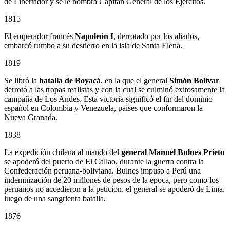
de Libertador y se le nombra Capitán General de los Ejércitos.
1815
El emperador francés
Napoleón I
, derrotado por los aliados,
embarcó rumbo a su destierro en la isla de Santa Elena.
1819
Se libró la
batalla de Boyacá
, en la que el general
Simón Bolívar
derrotó a las tropas realistas y con la cual se culminó exitosamente la
campaña de Los Andes. Esta victoria significó el fin del dominio
español en Colombia y Venezuela, países que conformaron la
Nueva Granada.
1838
La expedición chilena al mando del
general Manuel Bulnes Prieto
se apoderó del puerto de El Callao, durante la guerra contra la
Confederación peruana-boliviana. Bulnes impuso a Perú una
indemnización de 20 millones de pesos de la época, pero como los
peruanos no accedieron a la petición, el general se apoderó de Lima,
luego de una sangrienta batalla.
1876