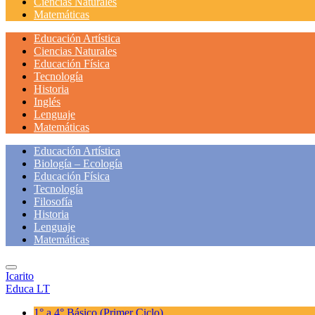
Ciencias Naturales
Matemáticas
Educación Artística
Ciencias Naturales
Educación Física
Tecnología
Historia
Inglés
Lenguaje
Matemáticas
Educación Artística
Biología – Ecología
Educación Física
Tecnología
Filosofía
Historia
Lenguaje
Matemáticas
Icarito
Educa LT
1° a 4° Básico
(Primer Ciclo)