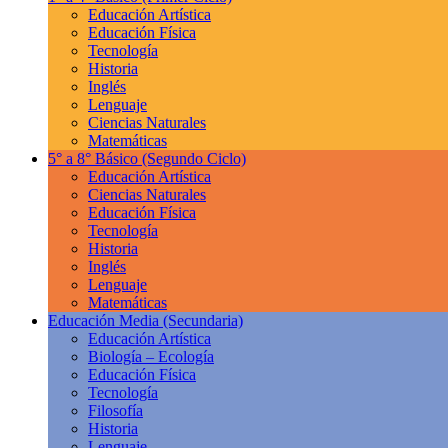
Educación Artística
Educación Física
Tecnología
Historia
Inglés
Lenguaje
Ciencias Naturales
Matemáticas
5° a 8° Básico
(Segundo Ciclo)
Educación Artística
Ciencias Naturales
Educación Física
Tecnología
Historia
Inglés
Lenguaje
Matemáticas
Educación Media
(Secundaria)
Educación Artística
Biología – Ecología
Educación Física
Tecnología
Filosofía
Historia
Lenguaje