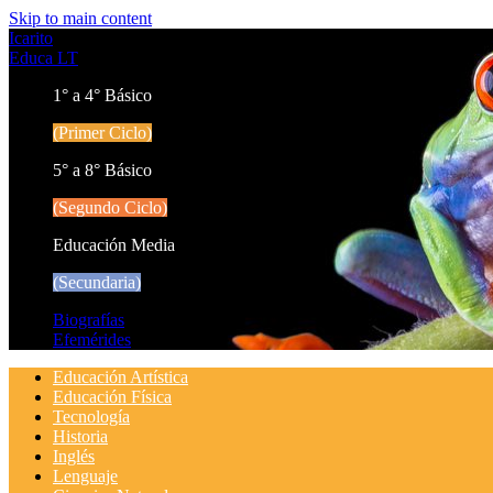
Skip to main content
Icarito
Educa LT
1° a 4° Básico
(Primer Ciclo)
5° a 8° Básico
(Segundo Ciclo)
Educación Media
(Secundaria)
Biografías
Efemérides
Educación Artística
Educación Física
Tecnología
Historia
Inglés
Lenguaje