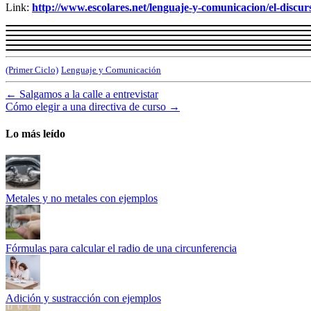
Link:
http://www.escolares.net/lenguaje-y-comunicacion/el-discur
(Primer Ciclo)
Lenguaje y Comunicación
←
Salgamos a la calle a entrevistar
Cómo elegir a una directiva de curso
→
Lo más leído
Metales y no metales con ejemplos
Fórmulas para calcular el radio de una circunferencia
Adición y sustracción con ejemplos