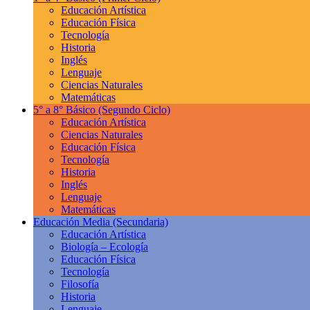
Educación Artística
Educación Física
Tecnología
Historia
Inglés
Lenguaje
Ciencias Naturales
Matemáticas
5° a 8° Básico
(Segundo Ciclo)
Educación Artística
Ciencias Naturales
Educación Física
Tecnología
Historia
Inglés
Lenguaje
Matemáticas
Educación Media
(Secundaria)
Educación Artística
Biología – Ecología
Educación Física
Tecnología
Filosofía
Historia
Lenguaje