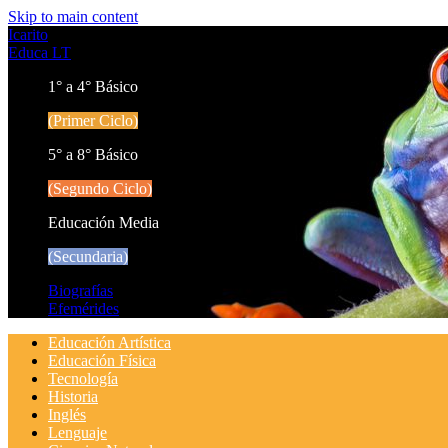
Skip to main content
Icarito
Educa LT
1° a 4° Básico
(Primer Ciclo)
5° a 8° Básico
(Segundo Ciclo)
Educación Media
(Secundaria)
Biografías
Efemérides
Educación Artística
Educación Física
Tecnología
Historia
Inglés
Lenguaje