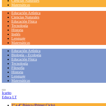
Ciencias Naturales
Matemáticas
Educación Artística
Ciencias Naturales
Educación Física
Tecnología
Historia
Inglés
Lenguaje
Matemáticas
Educación Artística
Biología – Ecología
Educación Física
Tecnología
Filosofía
Historia
Lenguaje
Matemáticas
Icarito
Educa LT
1° a 4° Básico
(Primer Ciclo)