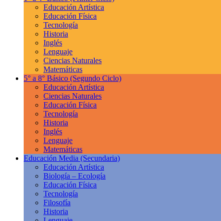
Educación Artística
Educación Física
Tecnología
Historia
Inglés
Lenguaje
Ciencias Naturales
Matemáticas
5° a 8° Básico
(Segundo Ciclo)
Educación Artística
Ciencias Naturales
Educación Física
Tecnología
Historia
Inglés
Lenguaje
Matemáticas
Educación Media
(Secundaria)
Educación Artística
Biología – Ecología
Educación Física
Tecnología
Filosofía
Historia
Lenguaje