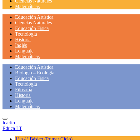
Ciencias Naturales
Matemáticas
Educación Artística
Ciencias Naturales
Educación Física
Tecnología
Historia
Inglés
Lenguaje
Matemáticas
Educación Artística
Biología – Ecología
Educación Física
Tecnología
Filosofía
Historia
Lenguaje
Matemáticas
Icarito
Educa LT
1° a 4° Básico
(Primer Ciclo)