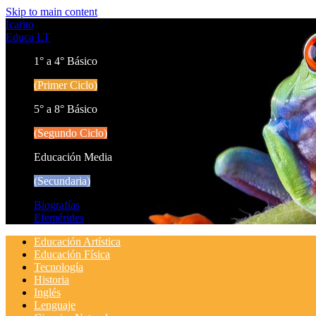
Skip to main content
Icarito
Educa LT
1° a 4° Básico
(Primer Ciclo)
5° a 8° Básico
(Segundo Ciclo)
Educación Media
(Secundaria)
Biografías
Efemérides
Educación Artística
Educación Física
Tecnología
Historia
Inglés
Lenguaje