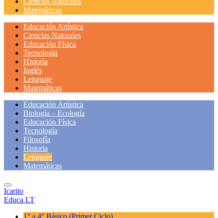
Ciencias Naturales
Matemáticas
Educación Artística
Ciencias Naturales
Educación Física
Tecnología
Historia
Inglés
Lenguaje
Matemáticas
Educación Artística
Biología – Ecología
Educación Física
Tecnología
Filosofía
Historia
Lenguaje
Matemáticas
Icarito
Educa LT
1° a 4° Básico
(Primer Ciclo)