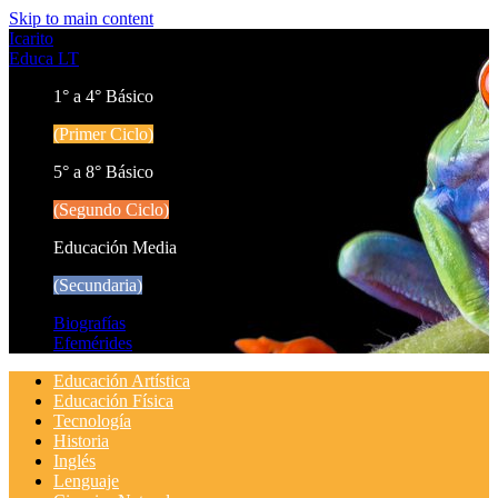
Skip to main content
Icarito
Educa LT
1° a 4° Básico
(Primer Ciclo)
5° a 8° Básico
(Segundo Ciclo)
Educación Media
(Secundaria)
Biografías
Efemérides
Educación Artística
Educación Física
Tecnología
Historia
Inglés
Lenguaje