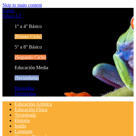
Skip to main content
Icarito
Educa LT
1° a 4° Básico
(Primer Ciclo)
5° a 8° Básico
(Segundo Ciclo)
Educación Media
(Secundaria)
Biografías
Efemérides
Educación Artística
Educación Física
Tecnología
Historia
Inglés
Lenguaje