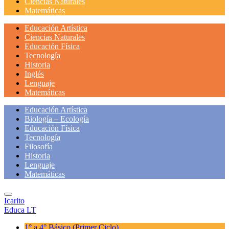
Ciencias Naturales
Matemáticas
Educación Artística
Ciencias Naturales
Educación Física
Tecnología
Historia
Inglés
Lenguaje
Matemáticas
Educación Artística
Biología – Ecología
Educación Física
Tecnología
Filosofía
Historia
Lenguaje
Matemáticas
Icarito
Educa LT
1° a 4° Básico
(Primer Ciclo)