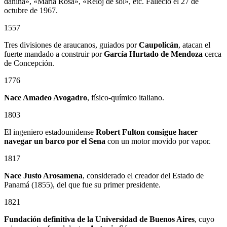
dañina», «María Rosa», «Reloj de sol», etc. Falleció el 27 de
octubre de 1967.
1557
Tres divisiones de araucanos, guiados por
Caupolicán
, atacan el
fuerte mandado a construir por
García Hurtado de Mendoza
cerca
de Concepción.
1776
Nace Amadeo Avogadro
, físico-químico italiano.
1803
El ingeniero estadounidense
Robert Fulton consigue hacer
navegar un barco por el Sena
con un motor movido por vapor.
1817
Nace Justo Arosamena
, considerado el creador del Estado de
Panamá (1855), del que fue su primer presidente.
1821
Fundación definitiva de la Universidad de Buenos Aires
, cuyo