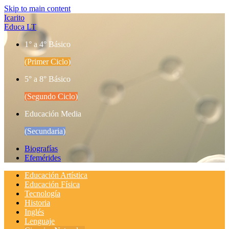
Skip to main content
Icarito
Educa LT
1° a 4° Básico
(Primer Ciclo)
5° a 8° Básico
(Segundo Ciclo)
Educación Media
(Secundaria)
Biografías
Efemérides
Educación Artística
Educación Física
Tecnología
Historia
Inglés
Lenguaje