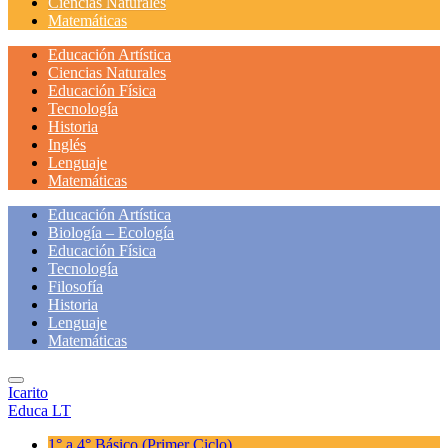
Ciencias Naturales
Matemáticas
Educación Artística
Ciencias Naturales
Educación Física
Tecnología
Historia
Inglés
Lenguaje
Matemáticas
Educación Artística
Biología – Ecología
Educación Física
Tecnología
Filosofía
Historia
Lenguaje
Matemáticas
Icarito
Educa LT
1° a 4° Básico
(Primer Ciclo)