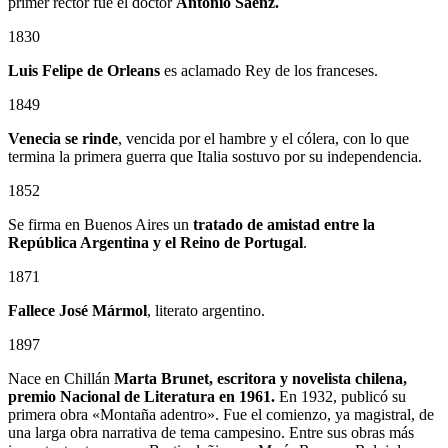
primer rector fue el doctor
Antonio Sáenz.
1830
Luis Felipe de Orleans
es aclamado Rey de los franceses.
1849
Venecia se rinde
, vencida por el hambre y el cólera, con lo que
termina la primera guerra que Italia sostuvo por su independencia.
1852
Se firma en Buenos Aires un
tratado de amistad entre la
República Argentina y el Reino de Portugal
.
1871
Fallece José Mármol
, literato argentino.
1897
Nace en Chillán
Marta Brunet, escritora y novelista chilena,
premio Nacional de Literatura en 1961.
En 1932, publicó su
primera obra «Montaña adentro». Fue el comienzo, ya magistral, de
una larga obra narrativa de tema campesino. Entre sus obras más