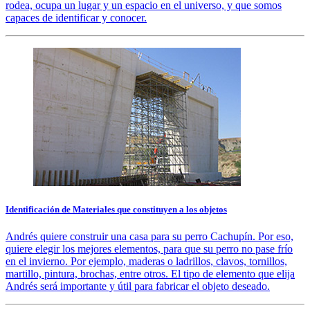
rodea, ocupa un lugar y un espacio en el universo, y que somos
capaces de identificar y conocer.
Identificación de Materiales que constituyen a los objetos
Andrés quiere construir una casa para su perro Cachupín. Por eso,
quiere elegir los mejores elementos, para que su perro no pase frío
en el invierno. Por ejemplo, maderas o ladrillos, clavos, tornillos,
martillo, pintura, brochas, entre otros. El tipo de elemento que elija
Andrés será importante y útil para fabricar el objeto deseado.