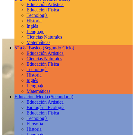
Educación Artística
Educación Física
Tecnología
Historia
Inglés
Lenguaje
Ciencias Naturales
Matemáticas
5° a 8° Básico
(Segundo Ciclo)
Educación Artística
Ciencias Naturales
Educación Física
Tecnología
Historia
Inglés
Lenguaje
Matemáticas
Educación Media
(Secundaria)
Educación Artística
Biología – Ecología
Educación Física
Tecnología
Filosofía
Historia
Lenguaje