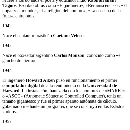
Muere a los 80 años el poeta y educador indio
Rabindranath
Tagore
. Escribió obras como «El jardinero», «Reminiscencias», «El
hogar y el mundo», «La religión del hombre», «La cosecha de la
fruta», entre otras.
1942
Nace el cantautor brasileño
Caetano Veloso
.
1942
Nace el boxeador argentino
Carlos Monzón
, conocido como «el
gaucho de hierro».
1944
El ingeniero
Howard Aiken
puso en funcionamiento el primer
computador digital
de alto rendimiento en la
Universidad de
Harvard
. La instalación, bautizada con los nombres de «MARKI»
o «ASCC» (Automatic Séquense Controlled Computer), tenía un
tamaño gigantesco y fue el primer aparato autómata de cálculo,
gobernado mediante un programa, que se construyó en los Estados
Unidos.
1957