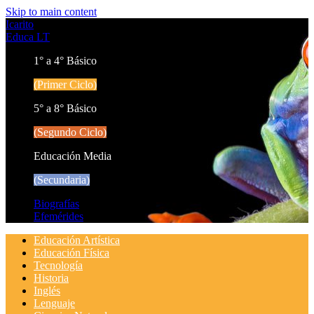
Skip to main content
Icarito
Educa LT
1° a 4° Básico
(Primer Ciclo)
5° a 8° Básico
(Segundo Ciclo)
Educación Media
(Secundaria)
Biografías
Efemérides
Educación Artística
Educación Física
Tecnología
Historia
Inglés
Lenguaje