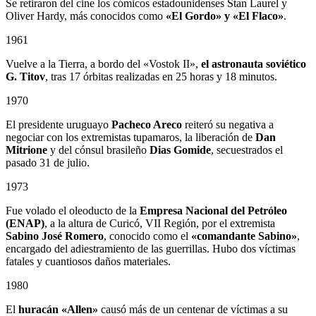
Se retiraron del cine los cómicos estadounidenses Stan Laurel y
Oliver Hardy, más conocidos como
«El Gordo» y «El Flaco»
.
1961
Vuelve a la Tierra, a bordo del «Vostok II»,
el astronauta soviético
G. Titov
, tras 17 órbitas realizadas en 25 horas y 18 minutos.
1970
El presidente uruguayo
Pacheco Areco
reiteró su negativa a
negociar con los extremistas tupamaros, la liberación de
Dan
Mitrione
y del cónsul brasileño
Dias Gomide
, secuestrados el
pasado 31 de julio.
1973
Fue volado el oleoducto de la
Empresa Nacional del Petróleo
(ENAP)
, a la altura de Curicó, VII Región, por el extremista
Sabino
José Romero
, conocido como el
«comandante Sabino»
,
encargado del adiestramiento de las guerrillas. Hubo dos víctimas
fatales y cuantiosos daños materiales.
1980
El
huracán «Allen»
causó más de un centenar de víctimas a su