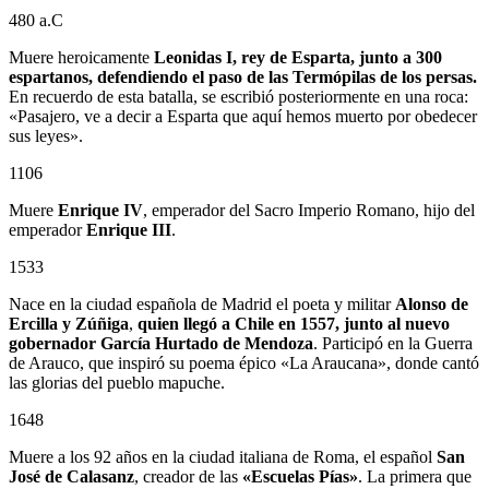
480 a.C
Muere heroicamente
Leonidas I, rey de Esparta, junto a 300
espartanos, defendiendo el paso de las Termópilas de los persas.
En recuerdo de esta batalla, se escribió posteriormente en una roca:
«Pasajero, ve a decir a Esparta que aquí hemos muerto por obedecer
sus leyes».
1106
Muere
Enrique IV
, emperador del Sacro Imperio Romano, hijo del
emperador
Enrique III
.
1533
Nace en la ciudad española de Madrid el poeta y militar
Alonso de
Ercilla y Zúñiga
,
quien llegó a Chile en 1557, junto al nuevo
gobernador
García Hurtado de Mendoza
. Participó en la Guerra
de Arauco, que inspiró su poema épico «La Araucana», donde cantó
las glorias del pueblo mapuche.
1648
Muere a los 92 años en la ciudad italiana de Roma, el español
San
José de Calasanz
, creador de las
«Escuelas Pías»
. La primera que