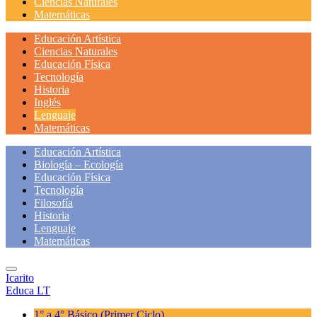
Ciencias Naturales
Matemáticas
Educación Artística
Ciencias Naturales
Educación Física
Tecnología
Historia
Inglés
Lenguaje
Matemáticas
Educación Artística
Biología – Ecología
Educación Física
Tecnología
Filosofía
Historia
Lenguaje
Matemáticas
Icarito
Educa LT
1° a 4° Básico
(Primer Ciclo)