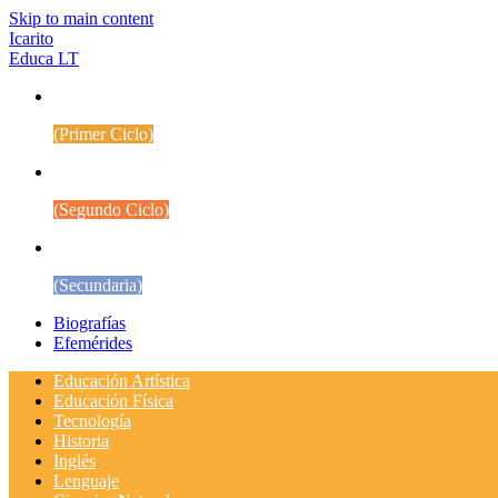
Skip to main content
Icarito
Educa LT
1° a 4° Básico
(Primer Ciclo)
5° a 8° Básico
(Segundo Ciclo)
Educación Media
(Secundaria)
Biografías
Efemérides
Educación Artística
Educación Física
Tecnología
Historia
Inglés
Lenguaje