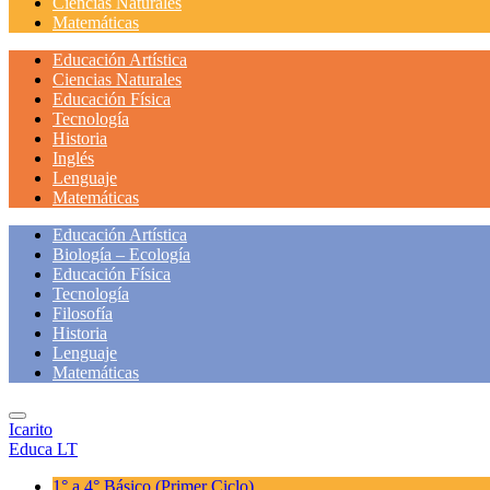
Ciencias Naturales
Matemáticas
Educación Artística
Ciencias Naturales
Educación Física
Tecnología
Historia
Inglés
Lenguaje
Matemáticas
Educación Artística
Biología – Ecología
Educación Física
Tecnología
Filosofía
Historia
Lenguaje
Matemáticas
Icarito
Educa LT
1° a 4° Básico
(Primer Ciclo)