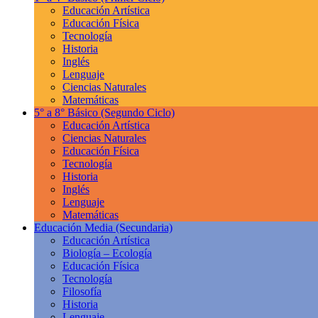
Educación Artística
Educación Física
Tecnología
Historia
Inglés
Lenguaje
Ciencias Naturales
Matemáticas
5° a 8° Básico
(Segundo Ciclo)
Educación Artística
Ciencias Naturales
Educación Física
Tecnología
Historia
Inglés
Lenguaje
Matemáticas
Educación Media
(Secundaria)
Educación Artística
Biología – Ecología
Educación Física
Tecnología
Filosofía
Historia
Lenguaje