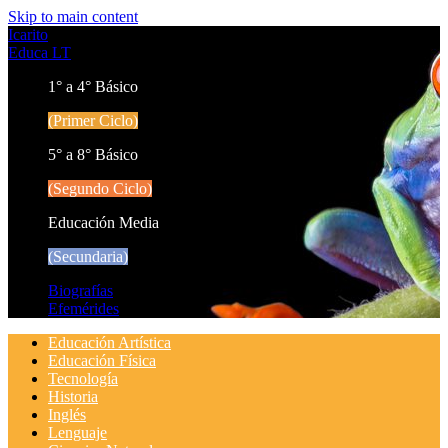
Skip to main content
Icarito
Educa LT
1° a 4° Básico
(Primer Ciclo)
5° a 8° Básico
(Segundo Ciclo)
Educación Media
(Secundaria)
Biografías
Efemérides
Educación Artística
Educación Física
Tecnología
Historia
Inglés
Lenguaje