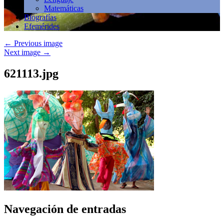
Matemáticas
Biografías
Efemérides
←
Previous image
Next image
→
621113.jpg
Navegación de entradas