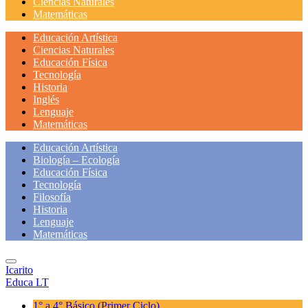
Ciencias Naturales
Matemáticas
Educación Artística
Ciencias Naturales
Educación Física
Tecnología
Historia
Inglés
Lenguaje
Matemáticas
Educación Artística
Biología – Ecología
Educación Física
Tecnología
Filosofía
Historia
Lenguaje
Matemáticas
Icarito
Educa LT
1° a 4° Básico
(Primer Ciclo)