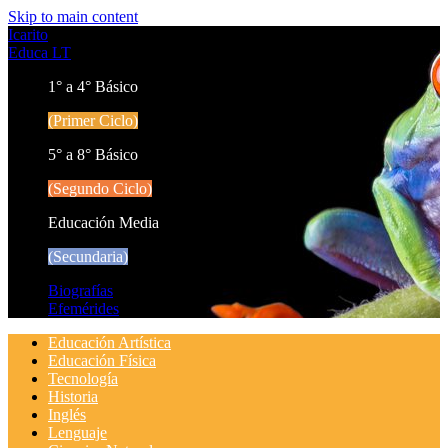
Skip to main content
Icarito
Educa LT
1° a 4° Básico
(Primer Ciclo)
5° a 8° Básico
(Segundo Ciclo)
Educación Media
(Secundaria)
Biografías
Efemérides
Educación Artística
Educación Física
Tecnología
Historia
Inglés
Lenguaje