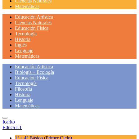
Ciencias Naturales
Matemáticas
Educación Artística
Ciencias Naturales
Educación Física
Tecnología
Historia
Inglés
Lenguaje
Matemáticas
Educación Artística
Biología – Ecología
Educación Física
Tecnología
Filosofía
Historia
Lenguaje
Matemáticas
Icarito
Educa LT
1° a 4° Básico
(Primer Ciclo)