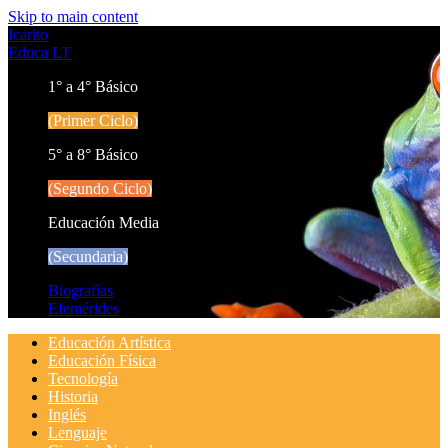
Skip to main content
Icarito
Educa LT
1° a 4° Básico
(Primer Ciclo)
5° a 8° Básico
(Segundo Ciclo)
Educación Media
(Secundaria)
Biografías
Efemérides
Educación Artística
Educación Física
Tecnología
Historia
Inglés
Lenguaje