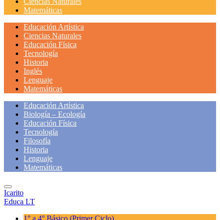
Ciencias Naturales
Matemáticas
Educación Artística
Ciencias Naturales
Educación Física
Tecnología
Historia
Inglés
Lenguaje
Matemáticas
Educación Artística
Biología – Ecología
Educación Física
Tecnología
Filosofía
Historia
Lenguaje
Matemáticas
Icarito
Educa LT
1° a 4° Básico
(Primer Ciclo)