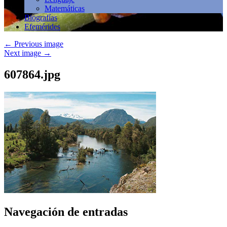
Matemáticas
Biografías
Efemérides
←
Previous image
Next image
→
607864.jpg
Navegación de entradas