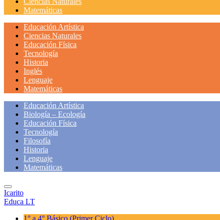
Ciencias Naturales
Matemáticas
Educación Artística
Ciencias Naturales
Educación Física
Tecnología
Historia
Inglés
Lenguaje
Matemáticas
Educación Artística
Biología – Ecología
Educación Física
Tecnología
Filosofía
Historia
Lenguaje
Matemáticas
Icarito
Educa LT
1° a 4° Básico
(Primer Ciclo)