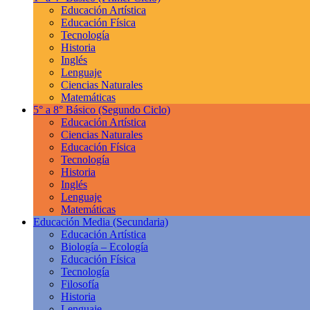
Educación Artística
Educación Física
Tecnología
Historia
Inglés
Lenguaje
Ciencias Naturales
Matemáticas
5° a 8° Básico
(Segundo Ciclo)
Educación Artística
Ciencias Naturales
Educación Física
Tecnología
Historia
Inglés
Lenguaje
Matemáticas
Educación Media
(Secundaria)
Educación Artística
Biología – Ecología
Educación Física
Tecnología
Filosofía
Historia
Lenguaje