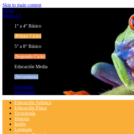
Skip to main content
Icarito
Educa LT
1° a 4° Básico
(Primer Ciclo)
5° a 8° Básico
(Segundo Ciclo)
Educación Media
(Secundaria)
Biografías
Efemérides
Educación Artística
Educación Física
Tecnología
Historia
Inglés
Lenguaje