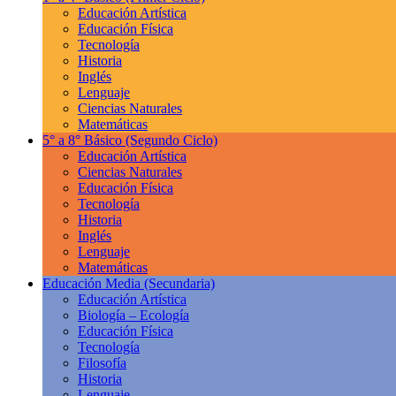
Educación Artística
Educación Física
Tecnología
Historia
Inglés
Lenguaje
Ciencias Naturales
Matemáticas
5° a 8° Básico
(Segundo Ciclo)
Educación Artística
Ciencias Naturales
Educación Física
Tecnología
Historia
Inglés
Lenguaje
Matemáticas
Educación Media
(Secundaria)
Educación Artística
Biología – Ecología
Educación Física
Tecnología
Filosofía
Historia
Lenguaje