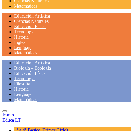
Ciencias Naturales
Matemáticas
Educación Artística
Ciencias Naturales
Educación Física
Tecnología
Historia
Inglés
Lenguaje
Matemáticas
Educación Artística
Biología – Ecología
Educación Física
Tecnología
Filosofía
Historia
Lenguaje
Matemáticas
Icarito
Educa LT
1° a 4° Básico
(Primer Ciclo)