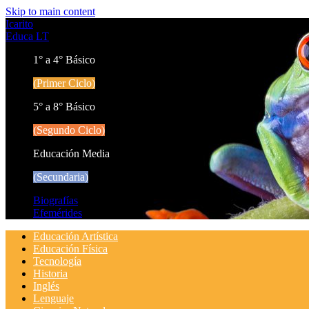
Skip to main content
Icarito
Educa LT
1° a 4° Básico
(Primer Ciclo)
5° a 8° Básico
(Segundo Ciclo)
Educación Media
(Secundaria)
Biografías
Efemérides
Educación Artística
Educación Física
Tecnología
Historia
Inglés
Lenguaje