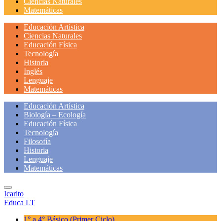
Ciencias Naturales
Matemáticas
Educación Artística
Ciencias Naturales
Educación Física
Tecnología
Historia
Inglés
Lenguaje
Matemáticas
Educación Artística
Biología – Ecología
Educación Física
Tecnología
Filosofía
Historia
Lenguaje
Matemáticas
Icarito
Educa LT
1° a 4° Básico
(Primer Ciclo)