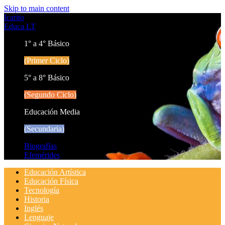
Skip to main content
Icarito
Educa LT
1° a 4° Básico
(Primer Ciclo)
5° a 8° Básico
(Segundo Ciclo)
Educación Media
(Secundaria)
Biografías
Efemérides
Educación Artística
Educación Física
Tecnología
Historia
Inglés
Lenguaje