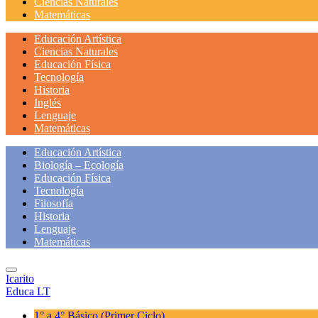
Ciencias Naturales
Matemáticas
Educación Artística
Ciencias Naturales
Educación Física
Tecnología
Historia
Inglés
Lenguaje
Matemáticas
Educación Artística
Biología – Ecología
Educación Física
Tecnología
Filosofía
Historia
Lenguaje
Matemáticas
Icarito
Educa LT
1° a 4° Básico
(Primer Ciclo)