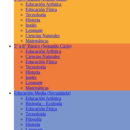
Educación Artística
Educación Física
Tecnología
Historia
Inglés
Lenguaje
Ciencias Naturales
Matemáticas
5° a 8° Básico
(Segundo Ciclo)
Educación Artística
Ciencias Naturales
Educación Física
Tecnología
Historia
Inglés
Lenguaje
Matemáticas
Educación Media
(Secundaria)
Educación Artística
Biología – Ecología
Educación Física
Tecnología
Filosofía
Historia
Lenguaje