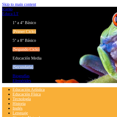
Skip to main content
Icarito
Educa LT
1° a 4° Básico
(Primer Ciclo)
5° a 8° Básico
(Segundo Ciclo)
Educación Media
(Secundaria)
Biografías
Efemérides
Educación Artística
Educación Física
Tecnología
Historia
Inglés
Lenguaje