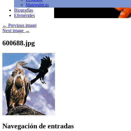
Matemáticas
Biografías
Efemérides
←
Previous image
Next image
→
600688.jpg
Navegación de entradas