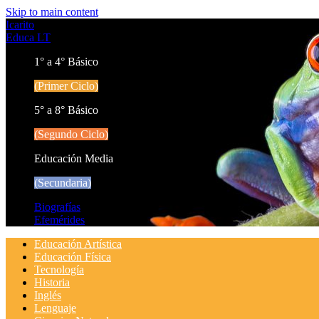
Skip to main content
Icarito
Educa LT
1° a 4° Básico
(Primer Ciclo)
5° a 8° Básico
(Segundo Ciclo)
Educación Media
(Secundaria)
Biografías
Efemérides
Educación Artística
Educación Física
Tecnología
Historia
Inglés
Lenguaje