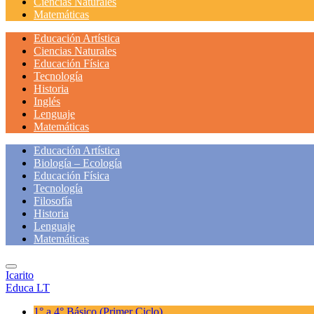
Ciencias Naturales
Matemáticas
Educación Artística
Ciencias Naturales
Educación Física
Tecnología
Historia
Inglés
Lenguaje
Matemáticas
Educación Artística
Biología – Ecología
Educación Física
Tecnología
Filosofía
Historia
Lenguaje
Matemáticas
Icarito
Educa LT
1° a 4° Básico
(Primer Ciclo)