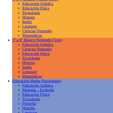
Educación Artística
Educación Física
Tecnología
Historia
Inglés
Lenguaje
Ciencias Naturales
Matemáticas
5° a 8° Básico
(Segundo Ciclo)
Educación Artística
Ciencias Naturales
Educación Física
Tecnología
Historia
Inglés
Lenguaje
Matemáticas
Educación Media
(Secundaria)
Educación Artística
Biología – Ecología
Educación Física
Tecnología
Filosofía
Historia
Lenguaje