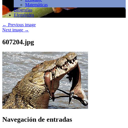
Matemáticas
Biografías
Efemérides
←
Previous image
Next image
→
607204.jpg
Navegación de entradas