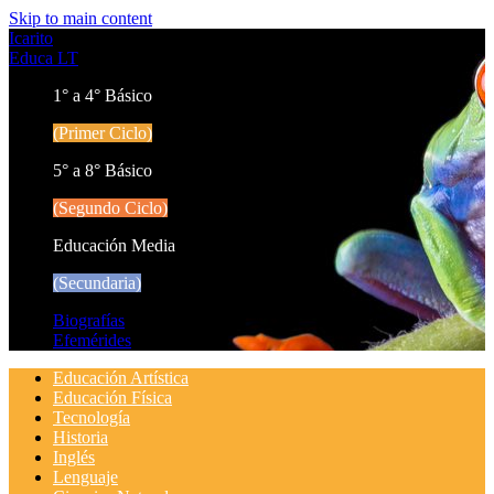
Skip to main content
Icarito
Educa LT
1° a 4° Básico
(Primer Ciclo)
5° a 8° Básico
(Segundo Ciclo)
Educación Media
(Secundaria)
Biografías
Efemérides
Educación Artística
Educación Física
Tecnología
Historia
Inglés
Lenguaje