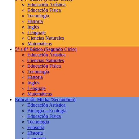
Educación Artística
Educación Física
Tecnología
Historia
Inglés
Lenguaje
Ciencias Naturales
Matemáticas
5° a 8° Básico
(Segundo Ciclo)
Educación Artística
Ciencias Naturales
Educación Física
Tecnología
Historia
Inglés
Lenguaje
Matemáticas
Educación Media
(Secundaria)
Educación Artística
Biología – Ecología
Educación Física
Tecnología
Filosofía
Historia
Lenguaje