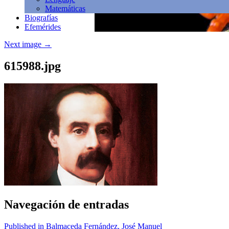
Matemáticas
Biografías
Efemérides
Next image
→
615988.jpg
Navegación de entradas
Published in Balmaceda Fernández, José Manuel