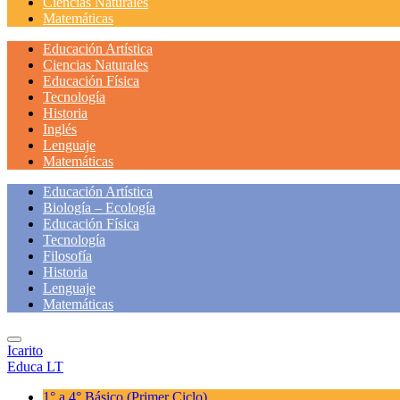
Ciencias Naturales
Matemáticas
Educación Artística
Ciencias Naturales
Educación Física
Tecnología
Historia
Inglés
Lenguaje
Matemáticas
Educación Artística
Biología – Ecología
Educación Física
Tecnología
Filosofía
Historia
Lenguaje
Matemáticas
Icarito
Educa LT
1° a 4° Básico
(Primer Ciclo)