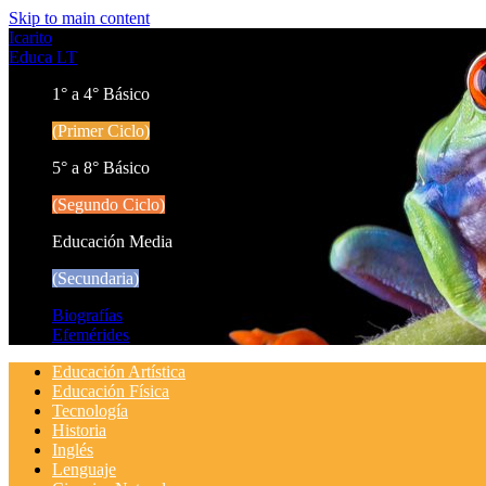
Skip to main content
Icarito
Educa LT
1° a 4° Básico
(Primer Ciclo)
5° a 8° Básico
(Segundo Ciclo)
Educación Media
(Secundaria)
Biografías
Efemérides
Educación Artística
Educación Física
Tecnología
Historia
Inglés
Lenguaje