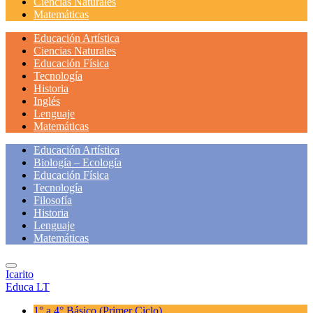
Ciencias Naturales
Matemáticas
Educación Artística
Ciencias Naturales
Educación Física
Tecnología
Historia
Inglés
Lenguaje
Matemáticas
Educación Artística
Biología – Ecología
Educación Física
Tecnología
Filosofía
Historia
Lenguaje
Matemáticas
Icarito
Educa LT
1° a 4° Básico
(Primer Ciclo)