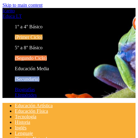
Skip to main content
Icarito
Educa LT
1° a 4° Básico
(Primer Ciclo)
5° a 8° Básico
(Segundo Ciclo)
Educación Media
(Secundaria)
Biografías
Efemérides
Educación Artística
Educación Física
Tecnología
Historia
Inglés
Lenguaje