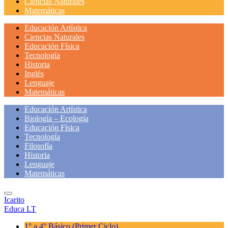
Ciencias Naturales
Matemáticas
Educación Artística
Ciencias Naturales
Educación Física
Tecnología
Historia
Inglés
Lenguaje
Matemáticas
Educación Artística
Biología – Ecología
Educación Física
Tecnología
Filosofía
Historia
Lenguaje
Matemáticas
Icarito
Educa LT
1° a 4° Básico
(Primer Ciclo)