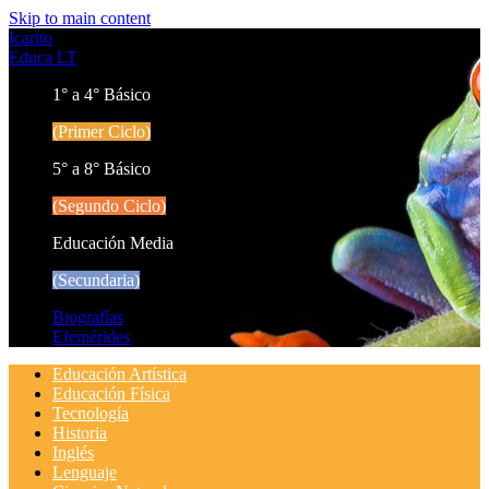
Skip to main content
Icarito
Educa LT
1° a 4° Básico
(Primer Ciclo)
5° a 8° Básico
(Segundo Ciclo)
Educación Media
(Secundaria)
Biografías
Efemérides
Educación Artística
Educación Física
Tecnología
Historia
Inglés
Lenguaje