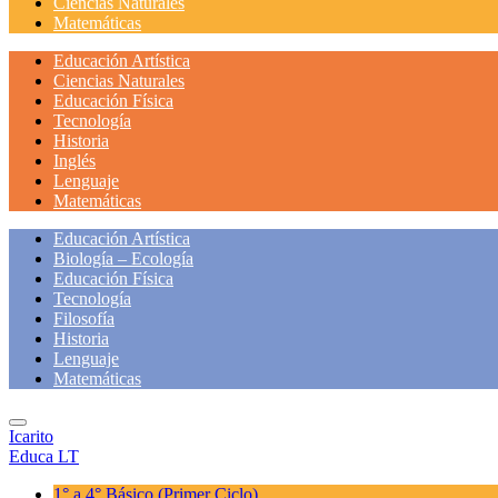
Ciencias Naturales
Matemáticas
Educación Artística
Ciencias Naturales
Educación Física
Tecnología
Historia
Inglés
Lenguaje
Matemáticas
Educación Artística
Biología – Ecología
Educación Física
Tecnología
Filosofía
Historia
Lenguaje
Matemáticas
Icarito
Educa LT
1° a 4° Básico
(Primer Ciclo)