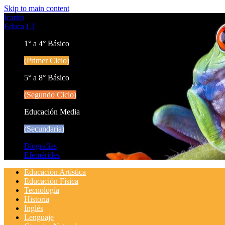
Skip to main content
Icarito
Educa LT
1° a 4° Básico
(Primer Ciclo)
5° a 8° Básico
(Segundo Ciclo)
Educación Media
(Secundaria)
Biografías
Efemérides
Educación Artística
Educación Física
Tecnología
Historia
Inglés
Lenguaje