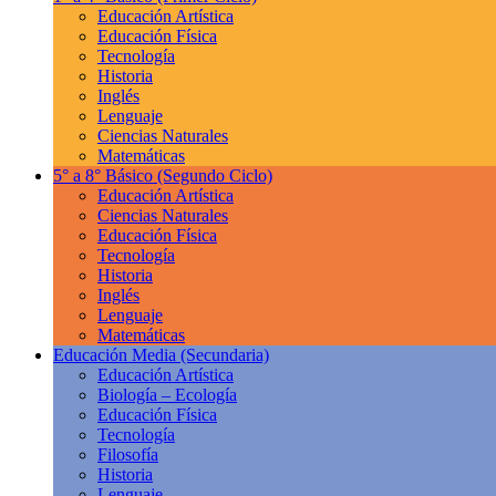
Educación Artística
Educación Física
Tecnología
Historia
Inglés
Lenguaje
Ciencias Naturales
Matemáticas
5° a 8° Básico
(Segundo Ciclo)
Educación Artística
Ciencias Naturales
Educación Física
Tecnología
Historia
Inglés
Lenguaje
Matemáticas
Educación Media
(Secundaria)
Educación Artística
Biología – Ecología
Educación Física
Tecnología
Filosofía
Historia
Lenguaje