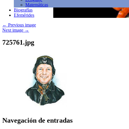
Matemáticas
Biografías
Efemérides
←
Previous image
Next image
→
725761.jpg
Navegación de entradas