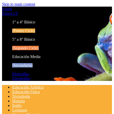
Skip to main content
Icarito
Educa LT
1° a 4° Básico
(Primer Ciclo)
5° a 8° Básico
(Segundo Ciclo)
Educación Media
(Secundaria)
Biografías
Efemérides
Educación Artística
Educación Física
Tecnología
Historia
Inglés
Lenguaje