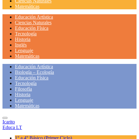
Ciencias Naturales
Matemáticas
Educación Artística
Ciencias Naturales
Educación Física
Tecnología
Historia
Inglés
Lenguaje
Matemáticas
Educación Artística
Biología – Ecología
Educación Física
Tecnología
Filosofía
Historia
Lenguaje
Matemáticas
Icarito
Educa LT
1° a 4° Básico
(Primer Ciclo)