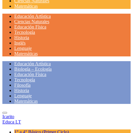
Ciencias Naturales
Matemáticas
Educación Artística
Ciencias Naturales
Educación Física
Tecnología
Historia
Inglés
Lenguaje
Matemáticas
Educación Artística
Biología – Ecología
Educación Física
Tecnología
Filosofía
Historia
Lenguaje
Matemáticas
Icarito
Educa LT
1° a 4° Básico
(Primer Ciclo)