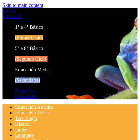
Skip to main content
Icarito
Educa LT
1° a 4° Básico
(Primer Ciclo)
5° a 8° Básico
(Segundo Ciclo)
Educación Media
(Secundaria)
Biografías
Efemérides
Educación Artística
Educación Física
Tecnología
Historia
Inglés
Lenguaje