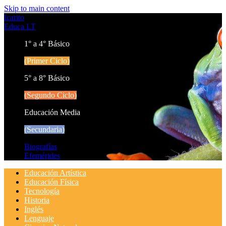
Skip to main content
Icarito
Educa LT
1° a 4° Básico
(Primer Ciclo)
5° a 8° Básico
(Segundo Ciclo)
Educación Media
(Secundaria)
Biografías
Efemérides
Educación Artística
Educación Física
Tecnología
Historia
Inglés
Lenguaje