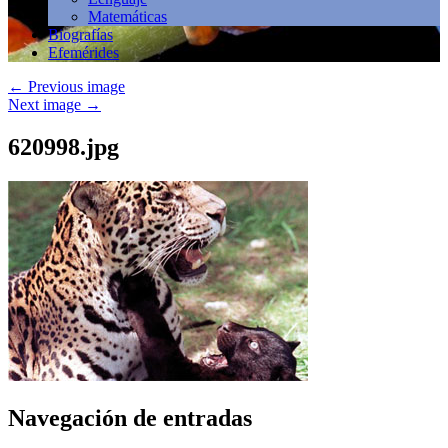
Matemáticas
Biografías
Efemérides
←
Previous image
Next image
→
620998.jpg
Navegación de entradas