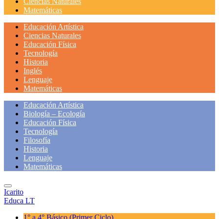
Ciencias Naturales
Matemáticas
Educación Artística
Ciencias Naturales
Educación Física
Tecnología
Historia
Inglés
Lenguaje
Matemáticas
Educación Artística
Biología – Ecología
Educación Física
Tecnología
Filosofía
Historia
Lenguaje
Matemáticas
Icarito
Educa LT
1° a 4° Básico
(Primer Ciclo)