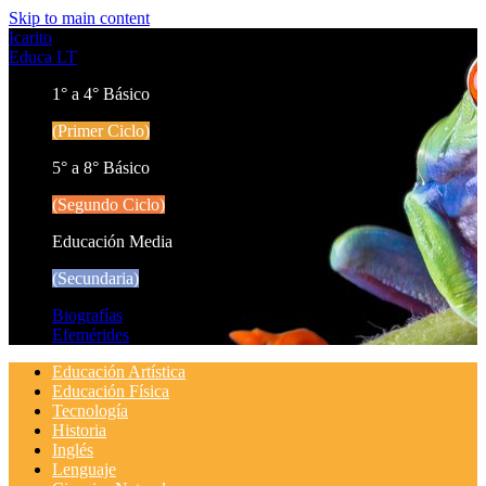
Skip to main content
Icarito
Educa LT
1° a 4° Básico
(Primer Ciclo)
5° a 8° Básico
(Segundo Ciclo)
Educación Media
(Secundaria)
Biografías
Efemérides
Educación Artística
Educación Física
Tecnología
Historia
Inglés
Lenguaje