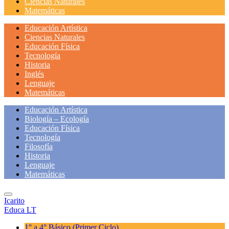
Ciencias Naturales
Matemáticas
Educación Artística
Ciencias Naturales
Educación Física
Tecnología
Historia
Inglés
Lenguaje
Matemáticas
Educación Artística
Biología – Ecología
Educación Física
Tecnología
Filosofía
Historia
Lenguaje
Matemáticas
Icarito
Educa LT
1° a 4° Básico
(Primer Ciclo)