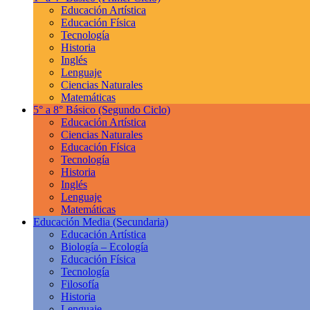
Educación Artística
Educación Física
Tecnología
Historia
Inglés
Lenguaje
Ciencias Naturales
Matemáticas
5° a 8° Básico
(Segundo Ciclo)
Educación Artística
Ciencias Naturales
Educación Física
Tecnología
Historia
Inglés
Lenguaje
Matemáticas
Educación Media
(Secundaria)
Educación Artística
Biología – Ecología
Educación Física
Tecnología
Filosofía
Historia
Lenguaje