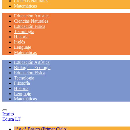
Ciencias Naturales
Matemáticas
Educación Artística
Ciencias Naturales
Educación Física
Tecnología
Historia
Inglés
Lenguaje
Matemáticas
Educación Artística
Biología – Ecología
Educación Física
Tecnología
Filosofía
Historia
Lenguaje
Matemáticas
Icarito
Educa LT
1° a 4° Básico
(Primer Ciclo)