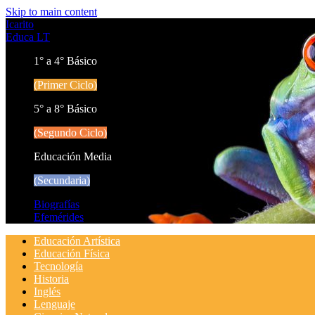
Skip to main content
Icarito
Educa LT
1° a 4° Básico
(Primer Ciclo)
5° a 8° Básico
(Segundo Ciclo)
Educación Media
(Secundaria)
Biografías
Efemérides
Educación Artística
Educación Física
Tecnología
Historia
Inglés
Lenguaje