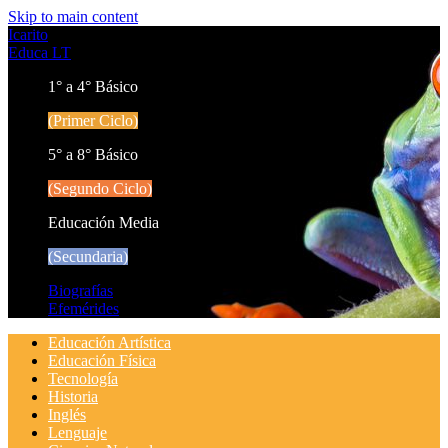
Skip to main content
Icarito
Educa LT
1° a 4° Básico
(Primer Ciclo)
5° a 8° Básico
(Segundo Ciclo)
Educación Media
(Secundaria)
Biografías
Efemérides
Educación Artística
Educación Física
Tecnología
Historia
Inglés
Lenguaje