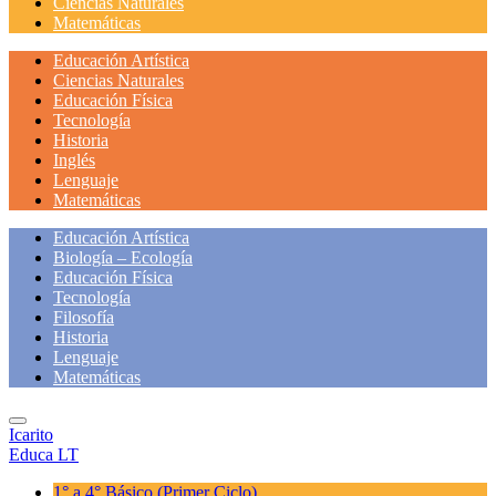
Ciencias Naturales
Matemáticas
Educación Artística
Ciencias Naturales
Educación Física
Tecnología
Historia
Inglés
Lenguaje
Matemáticas
Educación Artística
Biología – Ecología
Educación Física
Tecnología
Filosofía
Historia
Lenguaje
Matemáticas
Icarito
Educa LT
1° a 4° Básico
(Primer Ciclo)