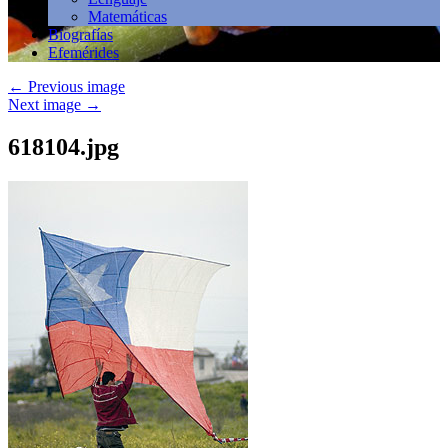
Matemáticas
Biografías
Efemérides
←
Previous image
Next image
→
618104.jpg