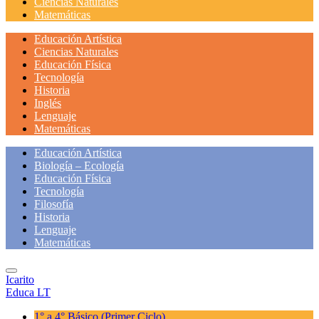
Ciencias Naturales
Matemáticas
Educación Artística
Ciencias Naturales
Educación Física
Tecnología
Historia
Inglés
Lenguaje
Matemáticas
Educación Artística
Biología – Ecología
Educación Física
Tecnología
Filosofía
Historia
Lenguaje
Matemáticas
Icarito
Educa LT
1° a 4° Básico
(Primer Ciclo)