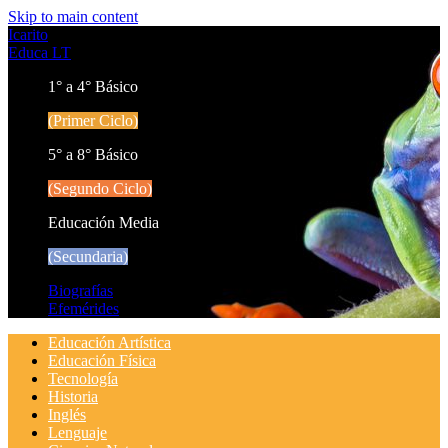
Skip to main content
Icarito
Educa LT
1° a 4° Básico
(Primer Ciclo)
5° a 8° Básico
(Segundo Ciclo)
Educación Media
(Secundaria)
Biografías
Efemérides
Educación Artística
Educación Física
Tecnología
Historia
Inglés
Lenguaje