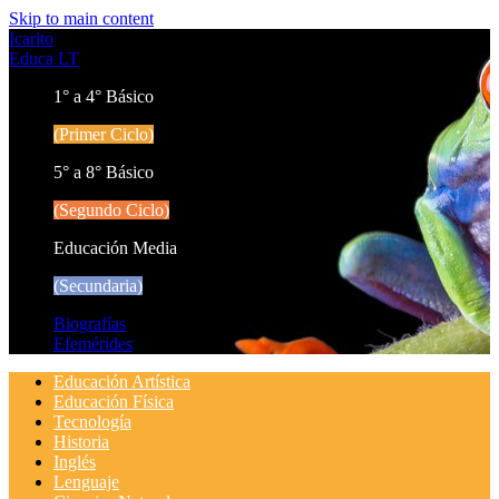
Skip to main content
Icarito
Educa LT
1° a 4° Básico
(Primer Ciclo)
5° a 8° Básico
(Segundo Ciclo)
Educación Media
(Secundaria)
Biografías
Efemérides
Educación Artística
Educación Física
Tecnología
Historia
Inglés
Lenguaje