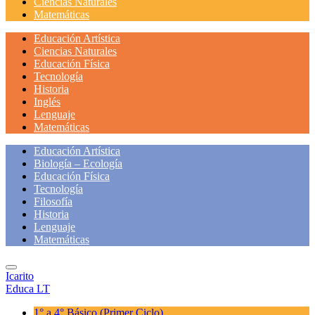
Ciencias Naturales
Matemáticas
Educación Artística
Ciencias Naturales
Educación Física
Tecnología
Historia
Inglés
Lenguaje
Matemáticas
Educación Artística
Biología – Ecología
Educación Física
Tecnología
Filosofía
Historia
Lenguaje
Matemáticas
Icarito
Educa LT
1° a 4° Básico
(Primer Ciclo)