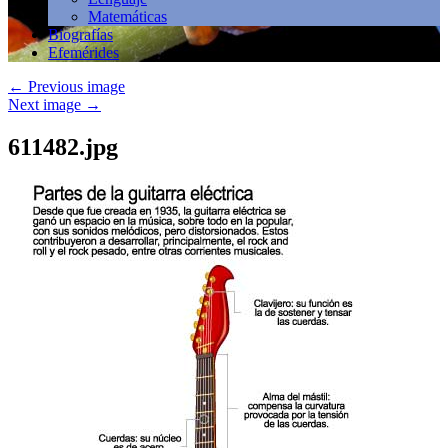
Matemáticas
Biografías
Efemérides
←
Previous image
Next image
→
611482.jpg