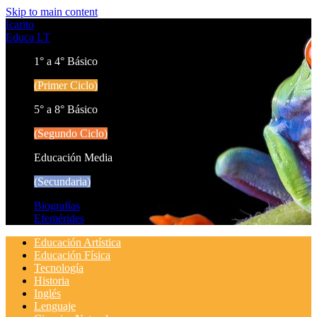
Skip to main content
Icarito
Educa LT
1° a 4° Básico
(Primer Ciclo)
5° a 8° Básico
(Segundo Ciclo)
Educación Media
(Secundaria)
Biografías
Efemérides
Educación Artística
Educación Física
Tecnología
Historia
Inglés
Lenguaje