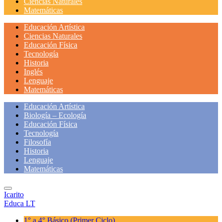
Ciencias Naturales
Matemáticas
Educación Artística
Ciencias Naturales
Educación Física
Tecnología
Historia
Inglés
Lenguaje
Matemáticas
Educación Artística
Biología – Ecología
Educación Física
Tecnología
Filosofía
Historia
Lenguaje
Matemáticas
Icarito
Educa LT
1° a 4° Básico
(Primer Ciclo)