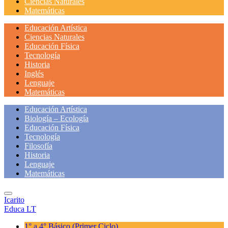
Ciencias Naturales
Matemáticas
Educación Artística
Ciencias Naturales
Educación Física
Tecnología
Historia
Inglés
Lenguaje
Matemáticas
Educación Artística
Biología – Ecología
Educación Física
Tecnología
Filosofía
Historia
Lenguaje
Matemáticas
Icarito
Educa LT
1° a 4° Básico
(Primer Ciclo)