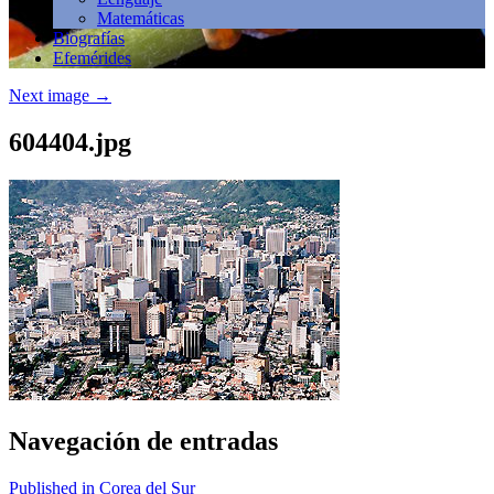
Matemáticas
Biografías
Efemérides
Next image
→
604404.jpg
Navegación de entradas
Published in Corea del Sur