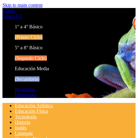
Skip to main content
Icarito
Educa LT
1° a 4° Básico
(Primer Ciclo)
5° a 8° Básico
(Segundo Ciclo)
Educación Media
(Secundaria)
Biografías
Efemérides
Educación Artística
Educación Física
Tecnología
Historia
Inglés
Lenguaje