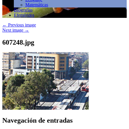
Matemáticas
Biografías
Efemérides
←
Previous image
Next image
→
607248.jpg
Navegación de entradas