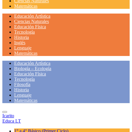
Ciencias Naturales
Matemáticas
Educación Artística
Ciencias Naturales
Educación Física
Tecnología
Historia
Inglés
Lenguaje
Matemáticas
Educación Artística
Biología – Ecología
Educación Física
Tecnología
Filosofía
Historia
Lenguaje
Matemáticas
Icarito
Educa LT
1° a 4° Básico
(Primer Ciclo)