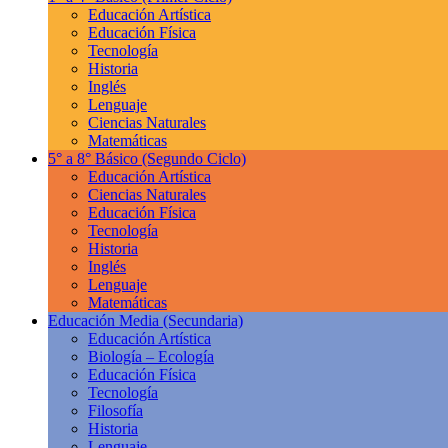
Educación Artística
Educación Física
Tecnología
Historia
Inglés
Lenguaje
Ciencias Naturales
Matemáticas
5° a 8° Básico
(Segundo Ciclo)
Educación Artística
Ciencias Naturales
Educación Física
Tecnología
Historia
Inglés
Lenguaje
Matemáticas
Educación Media
(Secundaria)
Educación Artística
Biología – Ecología
Educación Física
Tecnología
Filosofía
Historia
Lenguaje