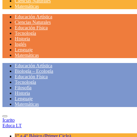
Ciencias Naturales
Matemáticas
Educación Artística
Ciencias Naturales
Educación Física
Tecnología
Historia
Inglés
Lenguaje
Matemáticas
Educación Artística
Biología – Ecología
Educación Física
Tecnología
Filosofía
Historia
Lenguaje
Matemáticas
Icarito
Educa LT
1° a 4° Básico
(Primer Ciclo)