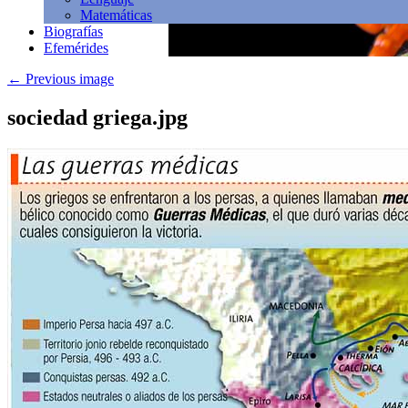
Matemáticas
Biografías
Efemérides
←
Previous image
sociedad griega.jpg