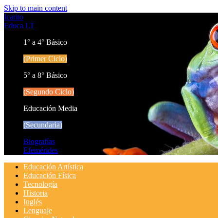
Skip to main content
Icarito
Educa LT
1° a 4° Básico
(Primer Ciclo)
5° a 8° Básico
(Segundo Ciclo)
Educación Media
(Secundaria)
Biografías
Efemérides
Educación Artística
Educación Física
Tecnología
Historia
Inglés
Lenguaje