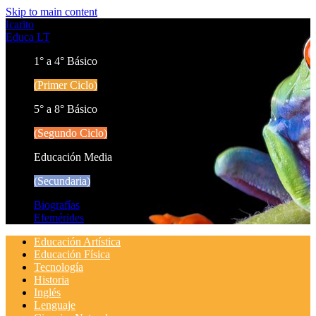
Skip to main content
Icarito
Educa LT
1° a 4° Básico
(Primer Ciclo)
5° a 8° Básico
(Segundo Ciclo)
Educación Media
(Secundaria)
Biografías
Efemérides
Educación Artística
Educación Física
Tecnología
Historia
Inglés
Lenguaje