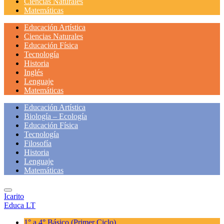
Ciencias Naturales
Matemáticas
Educación Artística
Ciencias Naturales
Educación Física
Tecnología
Historia
Inglés
Lenguaje
Matemáticas
Educación Artística
Biología – Ecología
Educación Física
Tecnología
Filosofía
Historia
Lenguaje
Matemáticas
Icarito
Educa LT
1° a 4° Básico
(Primer Ciclo)