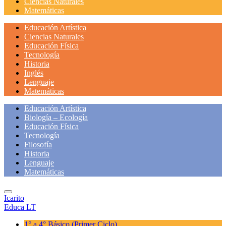
Ciencias Naturales
Matemáticas
Educación Artística
Ciencias Naturales
Educación Física
Tecnología
Historia
Inglés
Lenguaje
Matemáticas
Educación Artística
Biología – Ecología
Educación Física
Tecnología
Filosofía
Historia
Lenguaje
Matemáticas
Icarito
Educa LT
1° a 4° Básico
(Primer Ciclo)