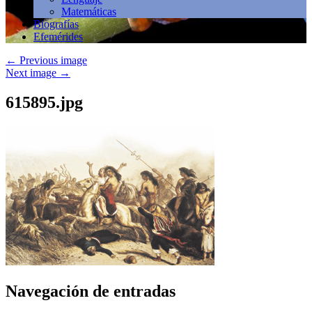
Matemáticas
Biografías
Efemérides
←
Previous image
Next image
→
615895.jpg
Navegación de entradas