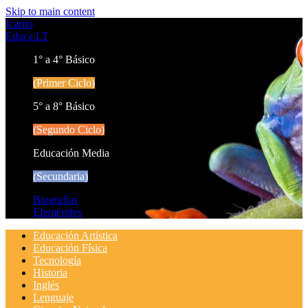
Skip to main content
Icarito
Educa LT
1° a 4° Básico
(Primer Ciclo)
5° a 8° Básico
(Segundo Ciclo)
Educación Media
(Secundaria)
Biografías
Efemérides
Educación Artística
Educación Física
Tecnología
Historia
Inglés
Lenguaje