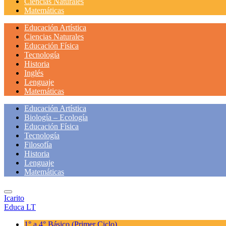
Ciencias Naturales
Matemáticas
Educación Artística
Ciencias Naturales
Educación Física
Tecnología
Historia
Inglés
Lenguaje
Matemáticas
Educación Artística
Biología – Ecología
Educación Física
Tecnología
Filosofía
Historia
Lenguaje
Matemáticas
Icarito
Educa LT
1° a 4° Básico
(Primer Ciclo)