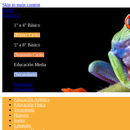
Skip to main content
Icarito
Educa LT
1° a 4° Básico
(Primer Ciclo)
5° a 8° Básico
(Segundo Ciclo)
Educación Media
(Secundaria)
Biografías
Efemérides
Educación Artística
Educación Física
Tecnología
Historia
Inglés
Lenguaje