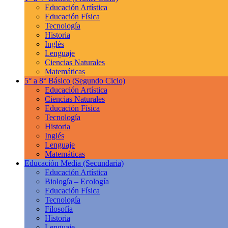
Educación Artística
Educación Física
Tecnología
Historia
Inglés
Lenguaje
Ciencias Naturales
Matemáticas
5° a 8° Básico
(Segundo Ciclo)
Educación Artística
Ciencias Naturales
Educación Física
Tecnología
Historia
Inglés
Lenguaje
Matemáticas
Educación Media
(Secundaria)
Educación Artística
Biología – Ecología
Educación Física
Tecnología
Filosofía
Historia
Lenguaje