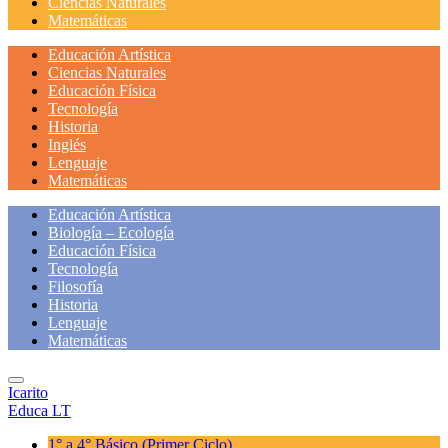
Ciencias Naturales
Matemáticas
Educación Artística
Ciencias Naturales
Educación Física
Tecnología
Historia
Inglés
Lenguaje
Matemáticas
Educación Artística
Biología – Ecología
Educación Física
Tecnología
Filosofía
Historia
Lenguaje
Matemáticas
Icarito
Educa LT
1° a 4° Básico
(Primer Ciclo)