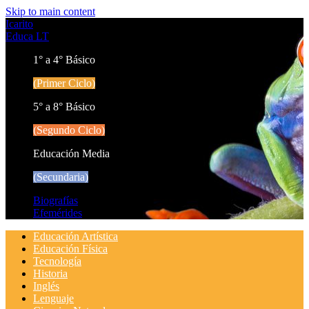
Skip to main content
Icarito
Educa LT
1° a 4° Básico
(Primer Ciclo)
5° a 8° Básico
(Segundo Ciclo)
Educación Media
(Secundaria)
Biografías
Efemérides
Educación Artística
Educación Física
Tecnología
Historia
Inglés
Lenguaje