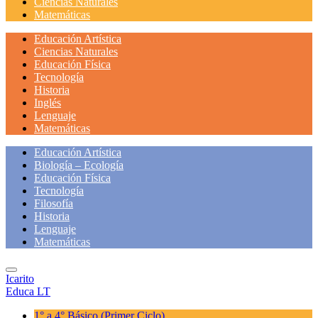
Ciencias Naturales
Matemáticas
Educación Artística
Ciencias Naturales
Educación Física
Tecnología
Historia
Inglés
Lenguaje
Matemáticas
Educación Artística
Biología – Ecología
Educación Física
Tecnología
Filosofía
Historia
Lenguaje
Matemáticas
Icarito
Educa LT
1° a 4° Básico
(Primer Ciclo)