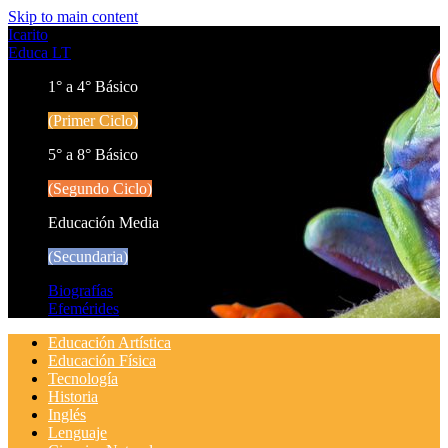
Skip to main content
Icarito
Educa LT
1° a 4° Básico
(Primer Ciclo)
5° a 8° Básico
(Segundo Ciclo)
Educación Media
(Secundaria)
Biografías
Efemérides
Educación Artística
Educación Física
Tecnología
Historia
Inglés
Lenguaje