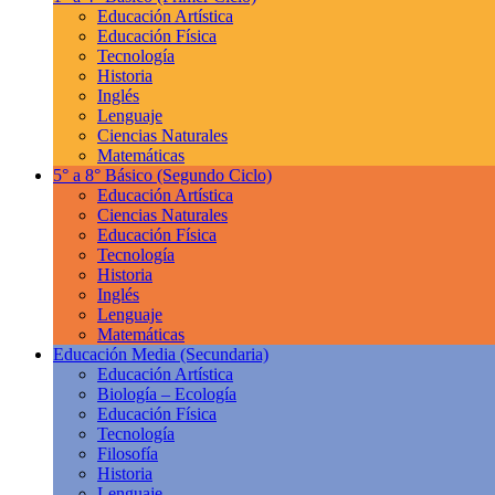
Educación Artística
Educación Física
Tecnología
Historia
Inglés
Lenguaje
Ciencias Naturales
Matemáticas
5° a 8° Básico
(Segundo Ciclo)
Educación Artística
Ciencias Naturales
Educación Física
Tecnología
Historia
Inglés
Lenguaje
Matemáticas
Educación Media
(Secundaria)
Educación Artística
Biología – Ecología
Educación Física
Tecnología
Filosofía
Historia
Lenguaje