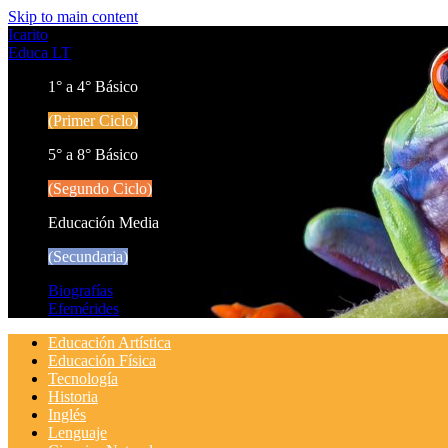
Skip to main content
Icarito
Educa LT
1° a 4° Básico
(Primer Ciclo)
5° a 8° Básico
(Segundo Ciclo)
Educación Media
(Secundaria)
Biografías
Efemérides
Educación Artística
Educación Física
Tecnología
Historia
Inglés
Lenguaje