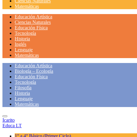
Ciencias Naturales
Matemáticas
Educación Artística
Ciencias Naturales
Educación Física
Tecnología
Historia
Inglés
Lenguaje
Matemáticas
Educación Artística
Biología – Ecología
Educación Física
Tecnología
Filosofía
Historia
Lenguaje
Matemáticas
Icarito
Educa LT
1° a 4° Básico
(Primer Ciclo)