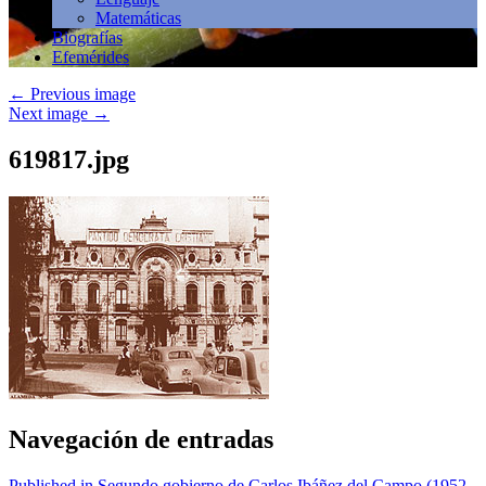
Matemáticas
Biografías
Efemérides
←
Previous image
Next image
→
619817.jpg
Navegación de entradas
Published in Segundo gobierno de Carlos Ibáñez del Campo (1952-