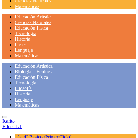
Ciencias Naturales
Matemáticas
Educación Artística
Ciencias Naturales
Educación Física
Tecnología
Historia
Inglés
Lenguaje
Matemáticas
Educación Artística
Biología – Ecología
Educación Física
Tecnología
Filosofía
Historia
Lenguaje
Matemáticas
Icarito
Educa LT
1° a 4° Básico
(Primer Ciclo)