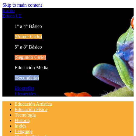
Skip to main content
Icarito
Educa LT
1° a 4° Básico
(Primer Ciclo)
5° a 8° Básico
(Segundo Ciclo)
Educación Media
(Secundaria)
Biografías
Efemérides
Educación Artística
Educación Física
Tecnología
Historia
Inglés
Lenguaje