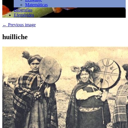
Matemáticas
Biografías
Efemérides
←
Previous image
huilliche