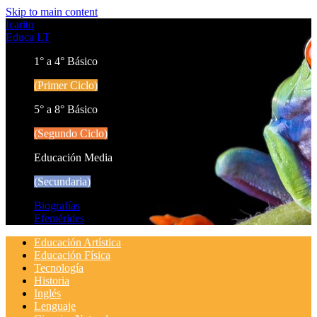
Skip to main content
Icarito
Educa LT
1° a 4° Básico
(Primer Ciclo)
5° a 8° Básico
(Segundo Ciclo)
Educación Media
(Secundaria)
Biografías
Efemérides
Educación Artística
Educación Física
Tecnología
Historia
Inglés
Lenguaje