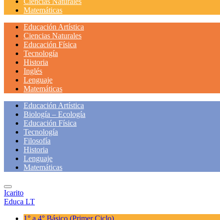
Ciencias Naturales
Matemáticas
Educación Artística
Ciencias Naturales
Educación Física
Tecnología
Historia
Inglés
Lenguaje
Matemáticas
Educación Artística
Biología – Ecología
Educación Física
Tecnología
Filosofía
Historia
Lenguaje
Matemáticas
Icarito
Educa LT
1° a 4° Básico
(Primer Ciclo)