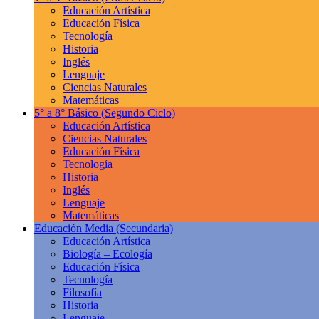
Educación Artística
Educación Física
Tecnología
Historia
Inglés
Lenguaje
Ciencias Naturales
Matemáticas
5° a 8° Básico
(Segundo Ciclo)
Educación Artística
Ciencias Naturales
Educación Física
Tecnología
Historia
Inglés
Lenguaje
Matemáticas
Educación Media
(Secundaria)
Educación Artística
Biología – Ecología
Educación Física
Tecnología
Filosofía
Historia
Lenguaje