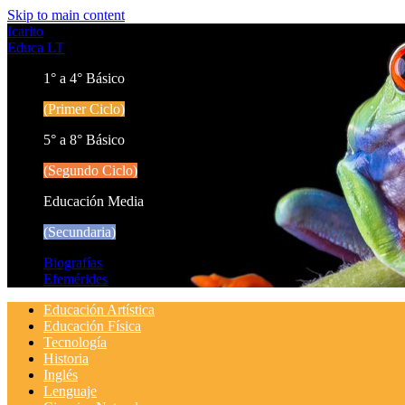
Skip to main content
Icarito
Educa LT
1° a 4° Básico
(Primer Ciclo)
5° a 8° Básico
(Segundo Ciclo)
Educación Media
(Secundaria)
Biografías
Efemérides
Educación Artística
Educación Física
Tecnología
Historia
Inglés
Lenguaje