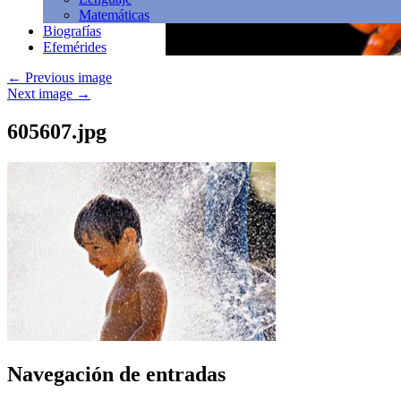
Matemáticas
Biografías
Efemérides
←
Previous image
Next image
→
605607.jpg
Navegación de entradas