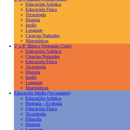
Educación Artística
Educación Física
Tecnología
Historia
Inglés
Lenguaje
Ciencias Naturales
Matemáticas
5° a 8° Básico
(Segundo Ciclo)
Educación Artística
Ciencias Naturales
Educación Física
Tecnología
Historia
Inglés
Lenguaje
Matemáticas
Educación Media
(Secundaria)
Educación Artística
Biología – Ecología
Educación Física
Tecnología
Filosofía
Historia
Lenguaje