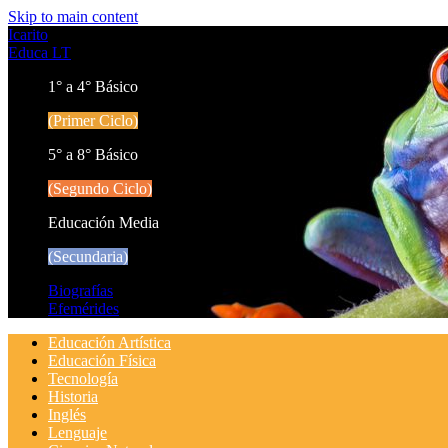
Skip to main content
Icarito
Educa LT
1° a 4° Básico
(Primer Ciclo)
5° a 8° Básico
(Segundo Ciclo)
Educación Media
(Secundaria)
Biografías
Efemérides
Educación Artística
Educación Física
Tecnología
Historia
Inglés
Lenguaje