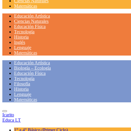
Ciencias Naturales
Matemáticas
Educación Artística
Ciencias Naturales
Educación Física
Tecnología
Historia
Inglés
Lenguaje
Matemáticas
Educación Artística
Biología – Ecología
Educación Física
Tecnología
Filosofía
Historia
Lenguaje
Matemáticas
Icarito
Educa LT
1° a 4° Básico
(Primer Ciclo)