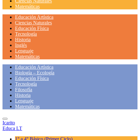
Ciencias Naturales
Matemáticas
Educación Artística
Ciencias Naturales
Educación Física
Tecnología
Historia
Inglés
Lenguaje
Matemáticas
Educación Artística
Biología – Ecología
Educación Física
Tecnología
Filosofía
Historia
Lenguaje
Matemáticas
Icarito
Educa LT
1° a 4° Básico
(Primer Ciclo)