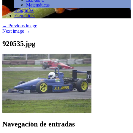
Matemáticas
Biografías
Efemérides
←
Previous image
Next image
→
920535.jpg
Navegación de entradas