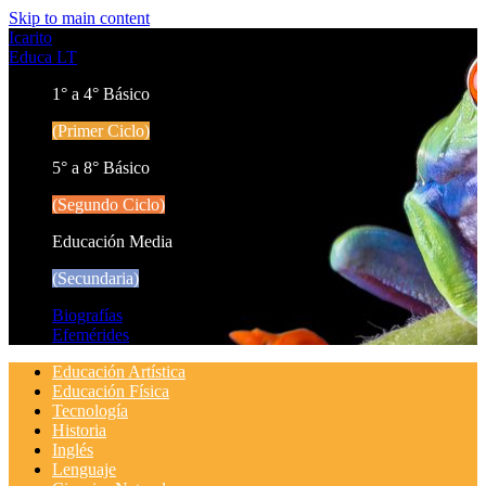
Skip to main content
Icarito
Educa LT
1° a 4° Básico
(Primer Ciclo)
5° a 8° Básico
(Segundo Ciclo)
Educación Media
(Secundaria)
Biografías
Efemérides
Educación Artística
Educación Física
Tecnología
Historia
Inglés
Lenguaje