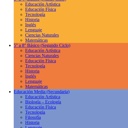
Educación Artística
Educación Física
Tecnología
Historia
Inglés
Lenguaje
Ciencias Naturales
Matemáticas
5° a 8° Básico
(Segundo Ciclo)
Educación Artística
Ciencias Naturales
Educación Física
Tecnología
Historia
Inglés
Lenguaje
Matemáticas
Educación Media
(Secundaria)
Educación Artística
Biología – Ecología
Educación Física
Tecnología
Filosofía
Historia
Lenguaje