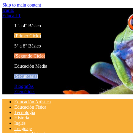
Skip to main content
Icarito
Educa LT
1° a 4° Básico
(Primer Ciclo)
5° a 8° Básico
(Segundo Ciclo)
Educación Media
(Secundaria)
Biografías
Efemérides
Educación Artística
Educación Física
Tecnología
Historia
Inglés
Lenguaje