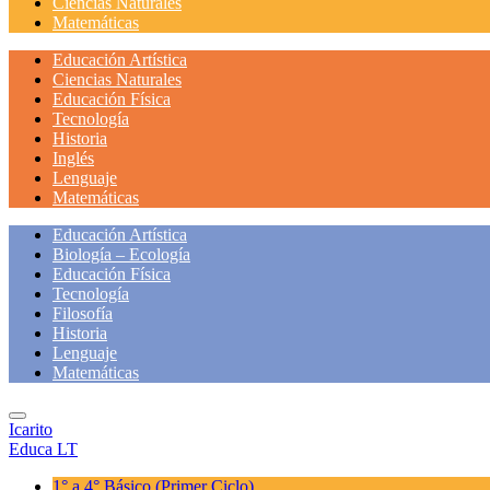
Ciencias Naturales
Matemáticas
Educación Artística
Ciencias Naturales
Educación Física
Tecnología
Historia
Inglés
Lenguaje
Matemáticas
Educación Artística
Biología – Ecología
Educación Física
Tecnología
Filosofía
Historia
Lenguaje
Matemáticas
Icarito
Educa LT
1° a 4° Básico
(Primer Ciclo)