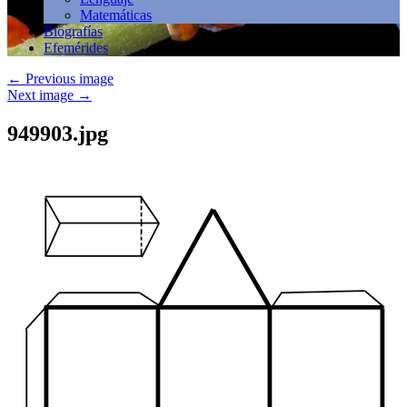
Matemáticas
Biografías
Efemérides
←
Previous image
Next image
→
949903.jpg