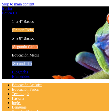
Skip to main content
Icarito
Educa LT
1° a 4° Básico
(Primer Ciclo)
5° a 8° Básico
(Segundo Ciclo)
Educación Media
(Secundaria)
Biografías
Efemérides
Educación Artística
Educación Física
Tecnología
Historia
Inglés
Lenguaje