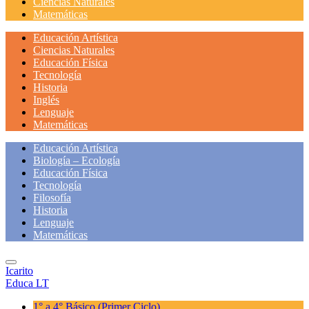
Ciencias Naturales
Matemáticas
Educación Artística
Ciencias Naturales
Educación Física
Tecnología
Historia
Inglés
Lenguaje
Matemáticas
Educación Artística
Biología – Ecología
Educación Física
Tecnología
Filosofía
Historia
Lenguaje
Matemáticas
Icarito
Educa LT
1° a 4° Básico
(Primer Ciclo)