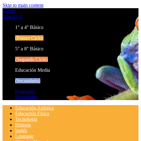
Skip to main content
Icarito
Educa LT
1° a 4° Básico
(Primer Ciclo)
5° a 8° Básico
(Segundo Ciclo)
Educación Media
(Secundaria)
Biografías
Efemérides
Educación Artística
Educación Física
Tecnología
Historia
Inglés
Lenguaje