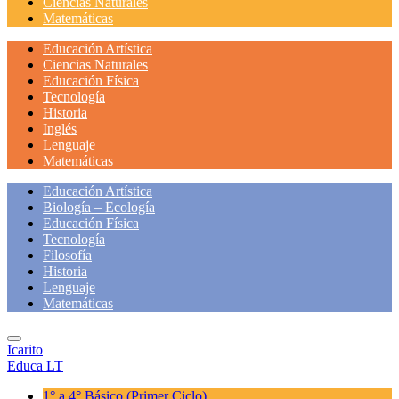
Ciencias Naturales
Matemáticas
Educación Artística
Ciencias Naturales
Educación Física
Tecnología
Historia
Inglés
Lenguaje
Matemáticas
Educación Artística
Biología – Ecología
Educación Física
Tecnología
Filosofía
Historia
Lenguaje
Matemáticas
Icarito
Educa LT
1° a 4° Básico
(Primer Ciclo)